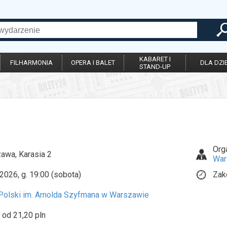
KABARET I
FILHARMONIA
OPERA I BALET
DLA DZIE
STAND-UP
Org
awa, Karasia 2
War
2026, g. 19:00 (sobota)
Zak
 Polski im. Arnolda Szyfmana w Warszawie
 od 21,20 pln