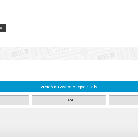
O wolności. O wartościach. O władzy.
em świata – porządkiem, chaosem, terrorem. U Mrożka to jedna, wybuchow
ny
kać, każdy o czymś marzy, czegoś się wstydzi, ktoś cierpi. Tekst napisan
my maski?
 światy, które wzajemnie się sobie przyglądają. Jesteśmy świadkami dra
 Rewolucja konserwatysty Artura kontra liberalne poglądy Stomila. Meta
ożemy być my sami.
enia, gwarantujemy automatyczny zwrot środków potwierdzony komuni
zmień na wybór miejsc z listy
LOŻA