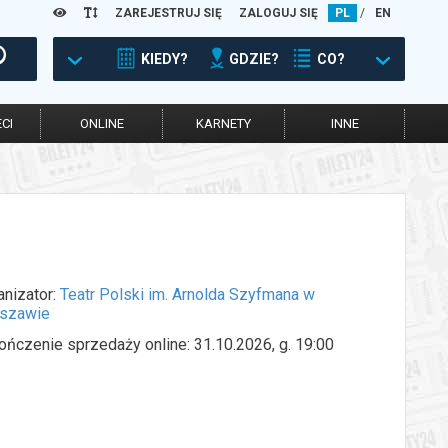
ZAREJESTRUJ SIĘ
ZALOGUJ SIĘ
PL
/
EN
KIEDY?
GDZIE?
CO?
CI
ONLINE
KARNETY
INNE
anizator:
Teatr Polski im. Arnolda Szyfmana w
szawie
ończenie sprzedaży online: 31.10.2026, g. 19:00