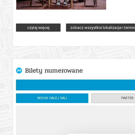
O czym jest „Tango”? O społeczeństwie. O teatrze i artystach. 
„Tango” to także opowieść o ludziach, którzy stoją za kształt
czytaj więcej
zobacz wszystkie lokalizacje i termi
kogoś udaje, coś ukrywa, ktoś oszukuje, ktoś inny daje się oszu
nieustannie szukamy odpowiedzi. Kim jesteśmy, gdy zdejmie
W „Tangu” dwa zwierciadła – sztuki i rzeczywistości – odbijają
politycznej? „Tango” to utwór, który może śmieszyć, do czasu…
historii jest początkiem innej opowieści, której bohaterami m
Bilety numerowane
*******
Bezpieczne zakupy w Bilety24. W przypadku odwołania wydarz
WIDOK CAŁEJ SALI
PARTER