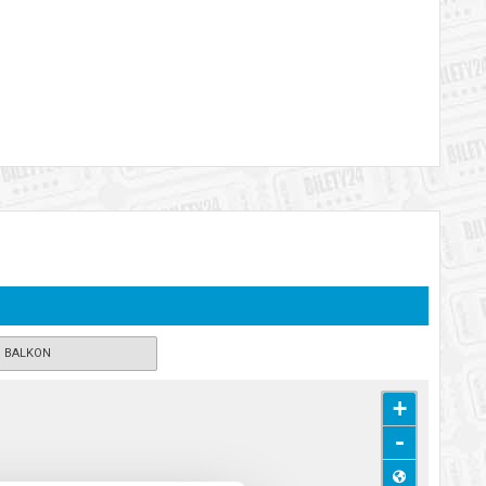
a rodzina. Świat w mikroskali, uczucia w skali makro. Ktoś
y blisko sześćdziesiąt lat temu stawia pytanie, na które
matu, a może farsy? Ludzkiej, rodzinnej, społecznej,
fora aż nazbyt czytelna. A wyobraźnia podpowiada, że finał tej
katem wysyłanym na adres e-mail, podany podczas zakupu.
BALKON
+
-