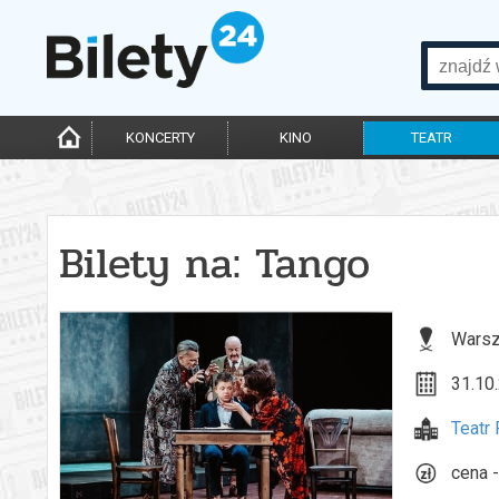
KONCERTY
KINO
TEATR
Bilety na: Tango
Warsz
31.10.
Teatr
cena -