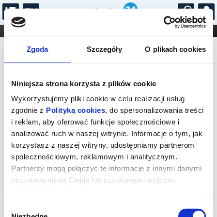
...
KONCERTY
KINO
TEATR
KABARET I
Bilety na: STRASZNY DWÓR
FILHARMONIA
OPERA I BALET
Zgoda
Szczegóły
O plikach cookies
STAND-UP
DLA DZIECI
ONLINE
KARNETY
Niniejsza strona korzysta z plików cookie
Wykorzystujemy pliki cookie w celu realizacji usług
zgodnie z
Polityką cookies
, do spersonalizowania treści
i reklam, aby oferować funkcje społecznościowe i
Łódź, plac Henryka Dąbrowskiego
analizować ruch w naszej witrynie. Informacje o tym, jak
06.11.2026, g. 11:00 (piątek)
korzystasz z naszej witryny, udostępniamy partnerom
społecznościowym, reklamowym i analitycznym.
cena - od 53,00 pln
Partnerzy mogą połączyć te informacje z innymi danymi
otrzymanymi od Ciebie lub uzyskanymi podczas
Organizator:
Teatr Wielki w Łodzi
korzystania z ich usług.
Zakończenie sprzedaży online: 06.11.2026, g. 10:00
Wybór
Niezbędne