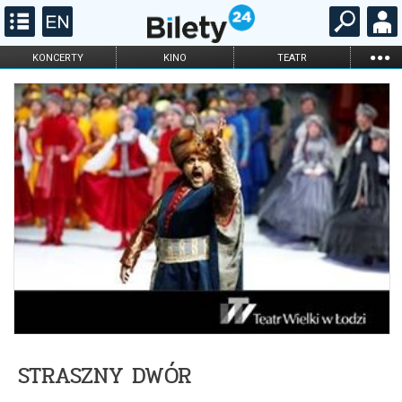
...
KONCERTY
KINO
TEATR
KABARET I
FILHARMONIA
OPERA I BALET
STAND-UP
DLA DZIECI
ONLINE
KARNETY
STRASZNY DWÓR