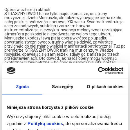
Opera w czterech aktach
STRASZNY DWÓR to nie tylko najdoskonalsze, od strony
muzycznej, dzieło Moniuszki, ale także wysuwające się na czoło
całej polskiej twórczości operowej XIX wieku. Świetna konstrukcja
scen zespołowych, subtelna i zarazem barwna
instrumentalizacja, niezwykła inwencja melodyczna i urzekająca
atmosfera polskości to niepodważalne walory tego utworu.
Moniuszko ukończył swą piątą operę wkrótce po upadku
powstania styczniowego, trudno więc się dziwić, że wkrótce
przylgnęło do niej miano wielkiej manifestacji patriotycznej. Tuż po
premierze STRASZNY DWÓR trafił na mur cenzury. Władze
rosyjskie, obawiając się zamieszek, zdjęły go z afisza po trzech
przedstawieniach. Oto dowód, jak na los opery mogą wpłynąć
okoliczności zewnętrzne – bo choć w samym rysunku postaci
można dopatrzyć się wpływu arcydzieł Fredry i Mickiewicza,
całość jest niczym więcej, jak radosną, chwilami kpiącą,
utrzymaną w duchu belcanta afirmacją zaściankowej polskości.
Elementy folkloru, liczne wątki patriotyczne oraz atmosfera
szlacheckiego dworu sprawiają, że dziś utwór ten uznaje się za
Zgoda
Szczegóły
O plikach cookies
polską operę narodową.
*******
Bezpieczne zakupy w Bilety24. W przypadku odwołania
Niniejsza strona korzysta z plików cookie
wydarzenia, gwarantujemy automatyczny zwrot środków
potwierdzony komunikatem wysyłanym na adres e-mail, podany
Wykorzystujemy pliki cookie w celu realizacji usług
podczas zakupu.
zgodnie z
Polityką cookies
, do spersonalizowania treści