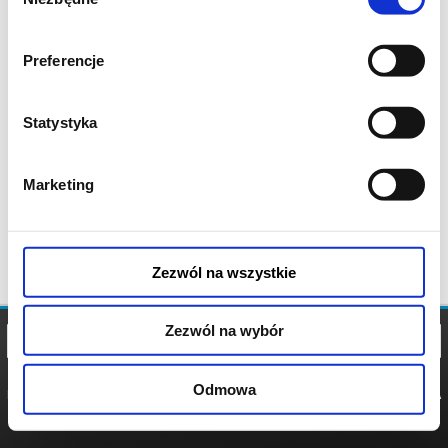
zgody
Preferencje
Statystyka
Marketing
Zezwól na wszystkie
Zezwól na wybór
Odmowa
REGULAMIN
POLITYKA
POLITYKA
COOKIES
PRYWATNOŚCI