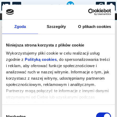
...
KONCERTY
KINO
TEATR
KABARET I
Komunikat
FILHARMONIA
OPERA I BALET
Zgoda
Szczegóły
O plikach cookies
STAND-UP
DLA DZIECI
ONLINE
KARNETY
Sprzedaż on-line została zakończona,
Niniejsza strona korzysta z plików cookie
sprawdź dostępność biletów w kasie.
Wykorzystujemy pliki cookie w celu realizacji usług
zgodnie z
Polityką cookies
, do spersonalizowania treści
i reklam, aby oferować funkcje społecznościowe i
analizować ruch w naszej witrynie. Informacje o tym, jak
korzystasz z naszej witryny, udostępniamy partnerom
społecznościowym, reklamowym i analitycznym.
Partnerzy mogą połączyć te informacje z innymi danymi
otrzymanymi od Ciebie lub uzyskanymi podczas
korzystania z ich usług.
Wybór
Niezbędne