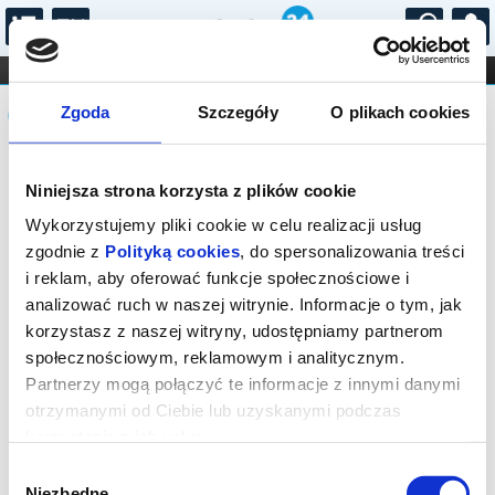
...
KONCERTY
KINO
TEATR
KABARET I
Komunikat
FILHARMONIA
OPERA I BALET
Zgoda
Szczegóły
O plikach cookies
STAND-UP
DLA DZIECI
ONLINE
KARNETY
Sprzedaż internetowa na naszej stronie
Niniejsza strona korzysta z plików cookie
została zakończona. Sprawdź dostępność
biletów w kasach: Teatru Polonia (tel. 22
Wykorzystujemy pliki cookie w celu realizacji usług
622 21 32, bilety@teatrpolonia.pl) lub
zgodnie z
Polityką cookies
, do spersonalizowania treści
Och-Teatru (tel. 22 589 52 00,
i reklam, aby oferować funkcje społecznościowe i
bilety@ochteatr.com.pl). poniedziałek -
analizować ruch w naszej witrynie. Informacje o tym, jak
sobota: 10:00 - 19:00 niedziela: 12:00 -
korzystasz z naszej witryny, udostępniamy partnerom
19:00 w soboty i niedziele przerwa od
społecznościowym, reklamowym i analitycznym.
14:00 do 14:30
Partnerzy mogą połączyć te informacje z innymi danymi
otrzymanymi od Ciebie lub uzyskanymi podczas
korzystania z ich usług.
Wybór
Niezbędne