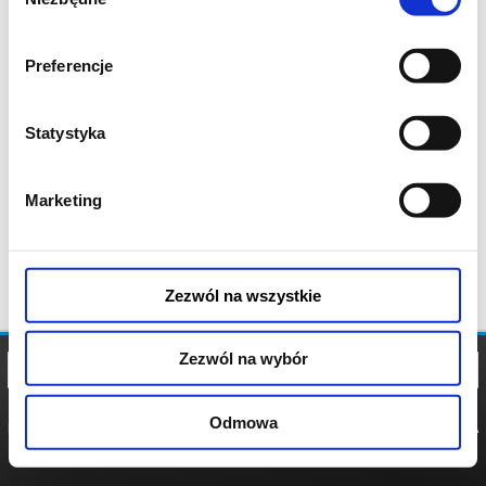
zgody
Preferencje
Statystyka
Marketing
Zezwól na wszystkie
Zezwól na wybór
Odmowa
REGULAMIN
POLITYKA
POLITYKA
COOKIES
PRYWATNOŚCI