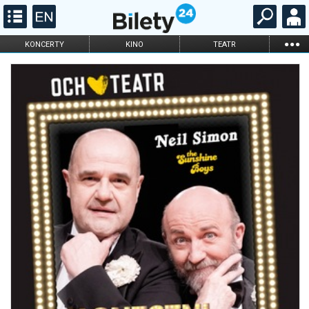
...
KONCERTY
KINO
TEATR
KABARET I
FILHARMONIA
OPERA I BALET
STAND-UP
DLA DZIECI
ONLINE
KARNETY