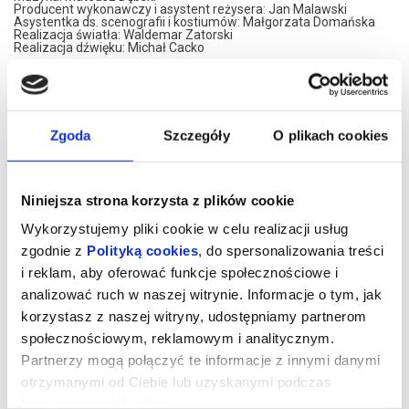
Producent wykonawczy i asystent reżysera: Jan Malawski
Asystentka ds. scenografii i kostiumów: Małgorzata Domańska
Realizacja światła: Waldemar Zatorski
Realizacja dźwięku: Michał Cacko
Obsada:
Al Lewis – Artur Barciś
Willie Clark – Cezary Żak
Pielęgniarka – Martyna Krzysztofik
Ben Silverman – Fabian Kocięcki
Zgoda
Szczegóły
O plikach cookies
Premiera: 9 grudnia 2021
Historia dwóch zapomnianych aktorów, którzy swoimi skeczami
przez lata rozbawiali publiczność całego kraju, skupiając przed
Niniejsza strona korzysta z plików cookie
telewizyjnymi ekranami całe rodziny. Postrzegani jako
nierozłączny duet, w rzeczywistości nie mogą znieść swojego
towarzystwa. Od lat są skłóceni i nie utrzymują kontaktu. Jednak
Wykorzystujemy pliki cookie w celu realizacji usług
pewnego dnia otrzymują intratną propozycję powrotu do studia
zgodnie z
Polityką cookies
, do spersonalizowania treści
telewizyjnego ze swoim legendarnym popisowym numerem. Czy
wygrają wzajemne animozje, potrzeba bycia w centrum uwagi, a
i reklam, aby oferować funkcje społecznościowe i
może jednak chęć bycia razem?
analizować ruch w naszej witrynie. Informacje o tym, jak
SŁONECZNI CHŁOPCY są jubileuszowym spektaklem Cezarego
czytaj więcej o
korzystasz z naszej witryny, udostępniamy partnerom
Żaka, który w 2021 roku obchodzi swoje 60. urodziny oraz Artura
wydarzeniu
Barcisia, świętującego swoje 65. urodziny.
społecznościowym, reklamowym i analitycznym.
*******
Partnerzy mogą połączyć te informacje z innymi danymi
Bezpieczne zakupy w Bilety24. W przypadku odwołania
otrzymanymi od Ciebie lub uzyskanymi podczas
wydarzenia, gwarantujemy automatyczny zwrot środków
korzystania z ich usług.
potwierdzony komunikatem wysyłanym na adres e-mail, podany