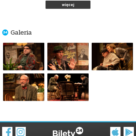
od 77,00 pln
więcej
kup bilet
Galeria
SŁONECZNI CHŁOPCY
30.10.2026 , g. 19:00
Warszawa
Och-Teatr w Warszawie
od 77,00 pln
kup bilet
SŁONECZNI CHŁOPCY
31.10.2026 , g. 19:00
Warszawa
Och-Teatr w Warszawie