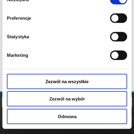
zgody
Preferencje
Statystyka
Marketing
Zezwól na wszystkie
Zezwól na wybór
Odmowa
REGULAMIN
POLITYKA
POLITYKA
COOKIES
PRYWATNOŚCI