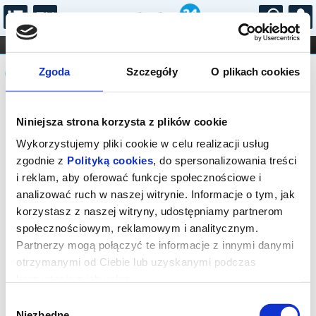
...
KONCERTY
KINO
TEATR
KABARET I
Komunikat
FILHARMONIA
OPERA I BALET
Zgoda
Szczegóły
O plikach cookies
STAND-UP
DLA DZIECI
ONLINE
KARNETY
Sprzedaż on-line została zakończona,
Niniejsza strona korzysta z plików cookie
sprawdź dostępność biletów w kasach
instytucji.
Wykorzystujemy pliki cookie w celu realizacji usług
zgodnie z
Polityką cookies
, do spersonalizowania treści
i reklam, aby oferować funkcje społecznościowe i
analizować ruch w naszej witrynie. Informacje o tym, jak
korzystasz z naszej witryny, udostępniamy partnerom
społecznościowym, reklamowym i analitycznym.
Partnerzy mogą połączyć te informacje z innymi danymi
otrzymanymi od Ciebie lub uzyskanymi podczas
korzystania z ich usług.
Wybór
Niezbędne