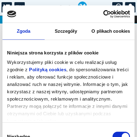
...
KONCERTY
KINO
TEATR
KABARET I
Bilety na: WIKTOR DYDUŁA -
FILHARMONIA
OPERA I BALET
Zgoda
Szczegóły
O plikach cookies
STAND-UP
KONCERT NA ZAKOŃCZENIE WAKACJI
DLA DZIECI
ONLINE
KARNETY
Niniejsza strona korzysta z plików cookie
Wykorzystujemy pliki cookie w celu realizacji usług
zgodnie z
Polityką cookies
, do spersonalizowania treści
i reklam, aby oferować funkcje społecznościowe i
analizować ruch w naszej witrynie. Informacje o tym, jak
Chodzież, Warsztatów Jazzowych 2
korzystasz z naszej witryny, udostępniamy partnerom
społecznościowym, reklamowym i analitycznym.
22.08.2026, g. 20:00 (sobota)
Partnerzy mogą połączyć te informacje z innymi danymi
cena - od 53,00 pln
otrzymanymi od Ciebie lub uzyskanymi podczas
korzystania z ich usług.
Organizator:
Chodzieski Dom Kultury
Wybór
Niezbędne