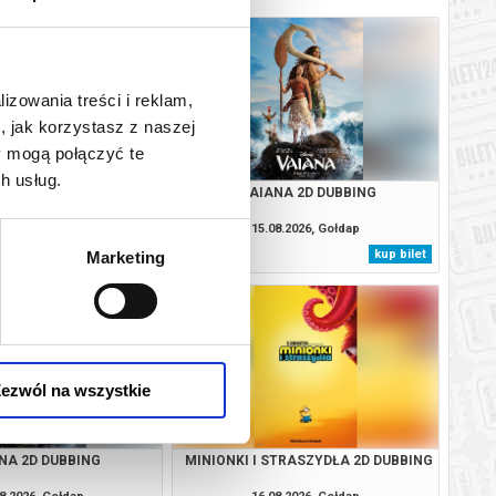
lizowania treści i reklam,
, jak korzystasz z naszej
y mogą połączyć te
h usług.
EJA 2D NAPISY
VAIANA 2D DUBBING
8.2026, Gołdap
15.08.2026, Gołdap
kup bilet
kup bilet
Marketing
ezwól na wszystkie
NA 2D DUBBING
MINIONKI I STRASZYDŁA 2D DUBBING