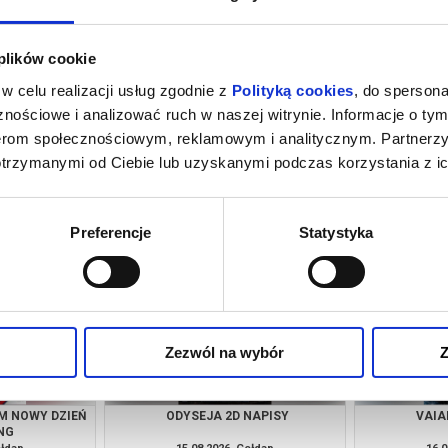
 plików cookie
w celu realizacji usług zgodnie z
Polityką cookies
, do spersona
nościowe i analizować ruch w naszej witrynie. Informacje o tym
nerom społecznościowym, reklamowym i analitycznym. Partnerz
otrzymanymi od Ciebie lub uzyskanymi podczas korzystania z ic
ŁA 2D DUBBING
SPIDER-MAN: CAŁKIEM NOWY DZIEŃ
ODYS
2D DUBBING
ołdap
14.08.2026, Gołdap
14.0
kup bilet
kup bilet
Preferencje
Statystyka
Zezwól na wybór
Z
M NOWY DZIEŃ
ODYSEJA 2D NAPISY
VAIA
NG