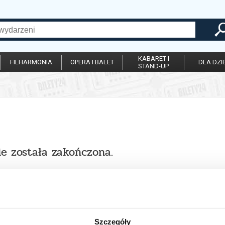
KABARET I
FILHARMONIA
OPERA I BALET
DLA DZIE
STAND-UP
ie została zakończona.
Szczegóły