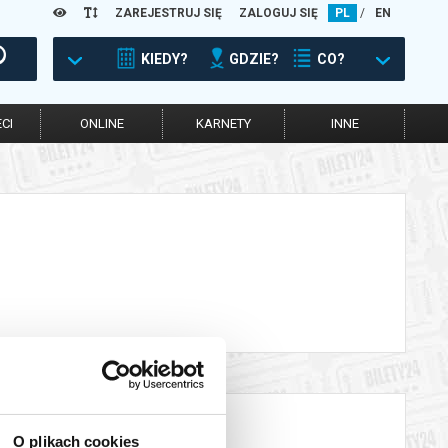
ZAREJESTRUJ SIĘ
ZALOGUJ SIĘ
PL
/
EN
KIEDY?
GDZIE?
CO?
CI
ONLINE
KARNETY
INNE
O plikach cookies