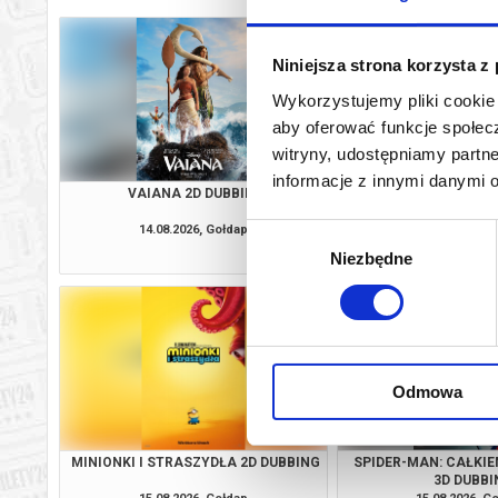
Niniejsza strona korzysta z
Wykorzystujemy pliki cookie 
aby oferować funkcje społecz
witryny, udostępniamy part
informacje z innymi danymi 
VAIANA 2D DUBBING
MINIONKI I STRASZYD
14.08.2026, Gołdap
14.08.2026, G
Wybór
kup bilet
Niezbędne
zgody
Odmowa
MINIONKI I STRASZYDŁA 2D DUBBING
SPIDER-MAN: CAŁKIE
3D DUBBI