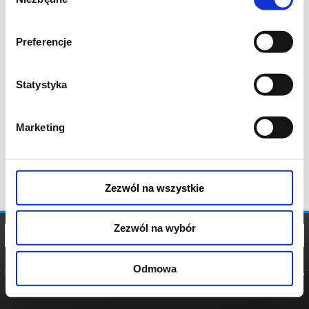
zgody
Preferencje
Statystyka
Marketing
Zezwól na wszystkie
Zezwól na wybór
Odmowa
REGULAMIN
POLITYKA
POLITYKA
COOKIES
PRYWATNOŚCI