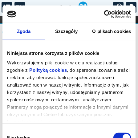
...
KONCERTY
KINO
TEATR
KABARET I
Komunikat
FILHARMONIA
OPERA I BALET
Zgoda
Szczegóły
O plikach cookies
STAND-UP
DLA DZIECI
ONLINE
KARNETY
Sprzedaż biletów on-line na wydarzenie
Niniejsza strona korzysta z plików cookie
została zakończona.
Wykorzystujemy pliki cookie w celu realizacji usług
zgodnie z
Polityką cookies
, do spersonalizowania treści
i reklam, aby oferować funkcje społecznościowe i
analizować ruch w naszej witrynie. Informacje o tym, jak
korzystasz z naszej witryny, udostępniamy partnerom
społecznościowym, reklamowym i analitycznym.
Partnerzy mogą połączyć te informacje z innymi danymi
otrzymanymi od Ciebie lub uzyskanymi podczas
korzystania z ich usług.
Wybór
Niezbędne