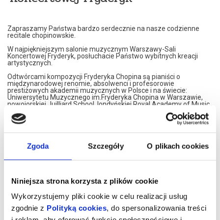
Zapraszamy Państwa bardzo serdecznie na nasze codzienne
recitale chopinowskie.
W najpiękniejszym salonie muzycznym Warszawy-Sali
Koncertowej Fryderyk, posłuchacie Państwo wybitnych kreacji
artystycznych.
Odtwórcami kompozycji Fryderyka Chopina są pianiści o
międzynarodowej renomie, absolwenci i profesorowie
prestiżowych akademii muzycznych w Polsce i na świecie:
Uniwersytetu Muzycznego im.Fryderyka Chopina w Warszawie,
nowojorskiej Juilliard School, londyńskiej Royal Academy of Music,
Konserwatorium w Moskwie czy francuskiego Conservatoire de
Paris.
Nasi artyści przedstawiają własne interpretacje utworów
Fryderyka Chopina. W programie znajdą Państwo najsłynniejsze
Jego kompozycje.
Zgoda
Szczegóły
O plikach cookies
Artyści graja na znakomitym, koncertowym fortepianie Steinway,
należącym do najbardziej uznawanej marki na świecie.
Koncerty maja formę XIX spotkań muzycznych. Wnętrze,
Niniejsza strona korzysta z plików cookie
inspirowane jest XIX wiekiem, stąd eleganckie, kryształowe
żyrandole i stylowe dodatki XIX wiecznych designerów. Sala
Wykorzystujemy pliki cookie w celu realizacji usług
Koncertowa Fryderyk została uznana za najpiękniejszą sale
kameralną w Warszawie.
zgodnie z
Polityką cookies
, do spersonalizowania treści
i reklam, aby oferować funkcje społecznościowe i