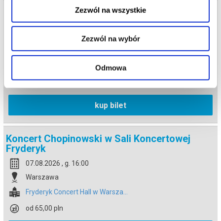
Zezwól na wszystkie
Koncert Chopinowski w Sali Koncertowej
Fryderyk
07.08.2026 , g. 14:30
Zezwól na wybór
Warszawa
Fryderyk Concert Hall w Warsza...
Odmowa
od 65,00 pln
kup bilet
Koncert Chopinowski w Sali Koncertowej
Fryderyk
07.08.2026 , g. 16:00
Warszawa
Fryderyk Concert Hall w Warsza...
od 65,00 pln