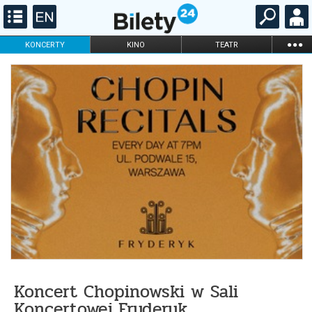
...
KONCERTY
KINO
TEATR
KABARET I
FILHARMONIA
OPERA I BALET
STAND-UP
DLA DZIECI
ONLINE
KARNETY
Koncert Chopinowski w Sali
Koncertowej Fryderyk