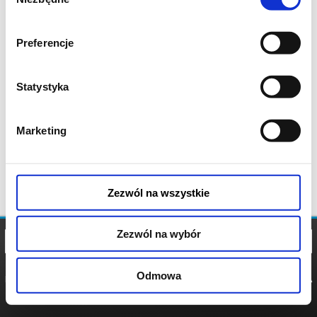
zgody
Preferencje
Statystyka
Marketing
Zezwól na wszystkie
Zezwól na wybór
Odmowa
REGULAMIN
POLITYKA
POLITYKA
COOKIES
PRYWATNOŚCI