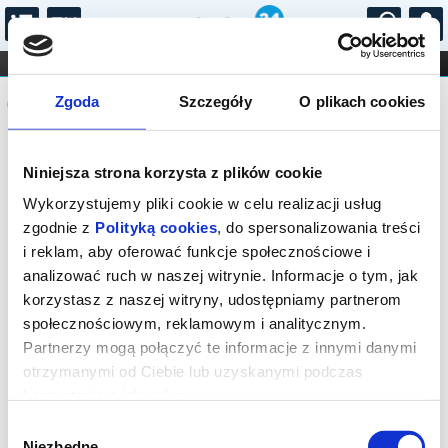
...
KONCERTY
KINO
TEATR
KABARET I
Komunikat
FILHARMONIA
OPERA I BALET
Zgoda
Szczegóły
O plikach cookies
STAND-UP
DLA DZIECI
ONLINE
KARNETY
Sprzedaż biletów on-line na wydarzenie
Niniejsza strona korzysta z plików cookie
została zakończona.
Wykorzystujemy pliki cookie w celu realizacji usług
zgodnie z
Polityką cookies
, do spersonalizowania treści
i reklam, aby oferować funkcje społecznościowe i
analizować ruch w naszej witrynie. Informacje o tym, jak
korzystasz z naszej witryny, udostępniamy partnerom
społecznościowym, reklamowym i analitycznym.
Partnerzy mogą połączyć te informacje z innymi danymi
otrzymanymi od Ciebie lub uzyskanymi podczas
korzystania z ich usług.
Wybór
Niezbędne