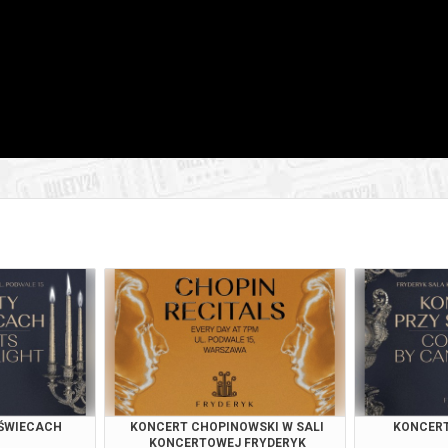
026 , g. 19:00
(wtorek)
Fryderyk Concert Hall w War
026 , g. 20:55
(wtorek)
Fryderyk Concert Hall w War
026 , g. 14:30
(środa)
Fryderyk Concert Hall w War
026 , g. 16:00
(środa)
Fryderyk Concert Hall w War
026 , g. 17:30
(środa)
Fryderyk Concert Hall w War
026 , g. 19:00
(środa)
Fryderyk Concert Hall w War
026 , g. 20:55
(środa)
Fryderyk Concert Hall w War
026 , g. 14:30
(czwartek)
Fryderyk Concert Hall w War
 ŚWIECACH
KONCERT CHOPINOWSKI W SALI
KONCERT
KONCERTOWEJ FRYDERYK
026 , g. 16:00
(czwartek)
Fryderyk Concert Hall w War