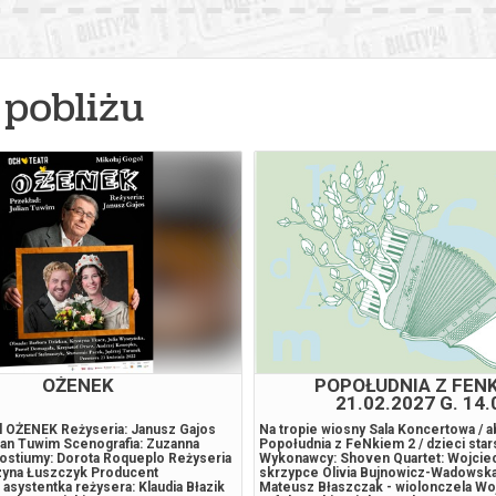
026 , g. 14:30
(sobota)
Fryderyk Concert Hall w War
026 , g. 16:00
(sobota)
Fryderyk Concert Hall w War
pobliżu
026 , g. 17:30
(sobota)
Fryderyk Concert Hall w War
026 , g. 19:00
(sobota)
Fryderyk Concert Hall w War
026 , g. 20:55
(sobota)
Fryderyk Concert Hall w War
026 , g. 14:00
(niedziela)
Fryderyk Concert Hall w War
026 , g. 15:30
(niedziela)
Fryderyk Concert Hall w War
OŻENEK
POPOŁUDNIA Z FEN
21.02.2027 G. 14.
026 , g. 19:00
(niedziela)
Fryderyk Concert Hall w War
l OŻENEK Reżyseria: Janusz Gajos
Na tropie wiosny Sala Koncertowa / 
ian Tuwim Scenografia: Zuzanna
Popołudnia z FeNkiem 2 / dzieci star
ostiumy: Dorota Roqueplo Reżyseria
Wykonawcy: Shoven Quartet: Wojciec
rzyna Łuszczyk Producent
skrzypce Olivia Bujnowicz-Wadowska
026 , g. 20:55
(niedziela)
Fryderyk Concert Hall w War
asystentka reżysera: Klaudia Błazik
Mateusz Błaszczak - wiolonczela Wo