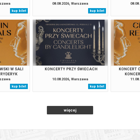
rszawa
08.08.2026, Warszawa
08.08
kup bilet
kup bilet
026 , g. 17:30
(czwartek)
Fryderyk Concert Hall w War
026 , g. 19:00
(czwartek)
Fryderyk Concert Hall w War
026 , g. 20:55
(czwartek)
Fryderyk Concert Hall w War
026 , g. 14:30
(piątek)
Fryderyk Concert Hall w War
WSKI W SALI
KONCERTY PRZY ŚWIECACH
KONCERT C
FRYDERYK
KONCER
rszawa
10.08.2026, Warszawa
11.08
026 , g. 16:00
(piątek)
Fryderyk Concert Hall w War
kup bilet
kup bilet
026 , g. 17:30
(piątek)
Fryderyk Concert Hall w War
więcej
026 , g. 19:00
(piątek)
Fryderyk Concert Hall w War
026 , g. 20:55
(piątek)
Fryderyk Concert Hall w War