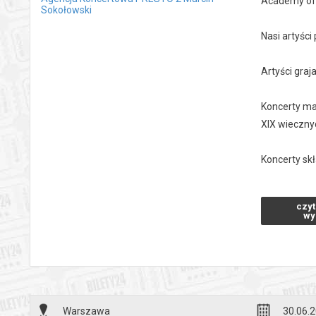
Academy of 
Sokołowski
Nasi artyśc
Artyści gra
Koncerty ma
XIX wieczny
Koncerty sk
Czas trwania
czyt
wy
Zapraszamy
*******
Bezpieczne 
wysyłanym n
Warszawa
30.06.2