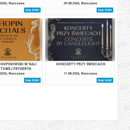
.2026, Warszawa
09.08.2026, Warszawa
kup bilet
kup bilet
BILETY
od 65,00 pln
szawie
BILETY
od 65,00 pln
szawie
BILETY
od 95,00 pln
szawie
BILETY
od 65,00 pln
szawie
HOPINOWSKI W SALI
KONCERTY PRZY ŚWIECACH
TOWEJ FRYDERYK
BILETY
.2026, Warszawa
11.08.2026, Warszawa
od 65,00 pln
szawie
kup bilet
kup bilet
BILETY
od 65,00 pln
szawie
BILETY
od 65,00 pln
szawie
BILETY
od 95,00 pln
szawie