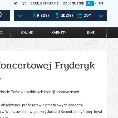
ZAREJESTRUJ SIĘ
ZALOGUJ SIĘ
PL
/
EN
KIEDY?
GDZIE?
CO?
CI
ONLINE
KARNETY
INNE
Koncertowej Fryderyk
e.
hacie Państwo wybitnych kreacji artystycznych.
 absolwenci i profesorowie prestiżowych akademii
 Warszawie, nowojorskiej Juilliard School, londyńskiej Royal