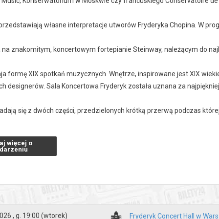
Music, Konserwatorium w Moskwie czy francuskiego Conservatoire de 
i przedstawiają własne interpretacje utworów Fryderyka Chopina. W pr
ja na znakomitym, koncertowym fortepianie Steinway, należącym do naj
ja formę XIX spotkań muzycznych. Wnętrze, inspirowane jest XIX wiekie
ch designerów. Sala Koncertowa Fryderyk została uznana za najpiękni
ładają się z dwóch części, przedzielonych krótką przerwą podczas któr
 koncertu: 1 godzina.
aj więcej o
darzeniu
 15 min przed koncertem.
zakupy w Bilety24. W przypadku odwołania wydarzenia, gwarantujemy
a adres e-mail, podany podczas zakupu.
026 , g. 19:00
(wtorek)
Fryderyk Concert Hall w War