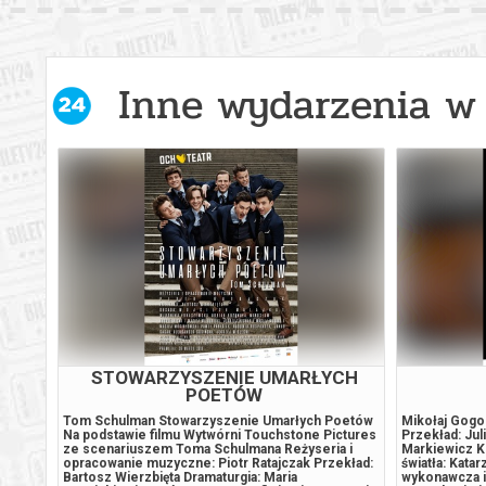
Warszawa
15.08.2
Warszawa
15.08.2
Inne wydarzenia w 
Warszawa
15.08.2
Warszawa
15.08.2
Warszawa
15.08.2
Warszawa
16.08.2
Warszawa
16.08.2
STOWARZYSZENIE UMARŁYCH
POETÓW
Warszawa
16.08.2
Tom Schulman Stowarzyszenie Umarłych Poetów
Mikołaj Gogo
i”
Na podstawie filmu Wytwórni Touchstone Pictures
Przekład: Jul
ze scenariuszem Toma Schulmana Reżyseria i
Markiewicz K
opracowanie muzyczne: Piotr Ratajczak Przekład:
światła: Kata
Warszawa
16.08.2
Bartosz Wierzbięta Dramaturgia: Maria
wykonawcza i 