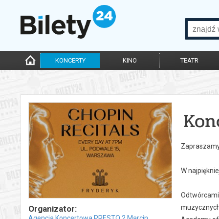
KONCERTY
KINO
TEATR
Kon
Zapraszamy 
W najpiękni
Odtwórcami 
muzycznych 
Organizator:
Agencja Koncertowa PRESTO 2 Marcin