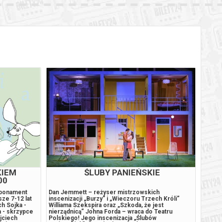
BILETY
od 65,00 pln
szawie
BILETY
od 65,00 pln
szawie
BILETY
od 65,00 pln
szawie
BILETY
od 65,00 pln
szawie
BILETY
od 95,00 pln
szawie
BILETY
od 65,00 pln
szawie
BILETY
od 65,00 pln
szawie
KIEM
ŚLUBY PANIEŃSKIE
00
BILETY
od 65,00 pln
szawie
abonament
Dan Jemmett – reżyser mistrzowskich
Mikoła
sze 7-12 lat
inscenizacji „Burzy” i „Wieczoru Trzech Króli”
Przekł
h Sojka -
Williama Szekspira oraz „Szkoda, że jest
Markie
BILETY
 - skrzypce
nierządnicą” Johna Forda – wraca do Teatru
światł
od 95,00 pln
szawie
jciech
Polskiego! Jego inscenizacja „Ślubów
wykona