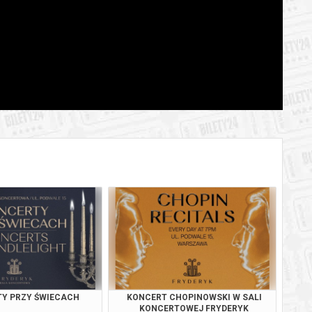
BILETY
od 65,00 pln
szawie
BILETY
od 95,00 pln
szawie
BILETY
od 65,00 pln
szawie
BILETY
od 65,00 pln
szawie
BILETY
od 65,00 pln
szawie
BILETY
od 65,00 pln
szawie
BILETY
od 95,00 pln
szawie
BILETY
od 65,00 pln
szawie
Y PRZY ŚWIECACH
KONCERT CHOPINOWSKI W SALI
BILETY
KONCERTOWEJ FRYDERYK
od 65,00 pln
szawie