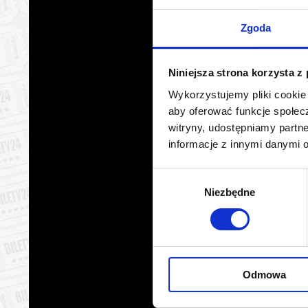
Warszawa
09.08.2
Zgoda
Warszawa
10.08.2
Niniejsza strona korzysta z
Warszawa
10.08.2
Wykorzystujemy pliki cookie 
aby oferować funkcje społecz
Warszawa
10.08.2
witryny, udostępniamy part
informacje z innymi danymi 
Warszawa
10.08.2
Wybór
Warszawa
10.08.2
Niezbędne
zgody
Warszawa
11.08.2
Warszawa
11.08.2
Odmowa
Warszawa
11.08.2