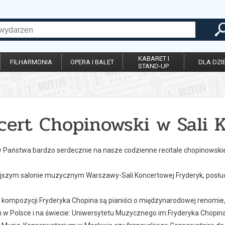
KABARET I
FILHARMONIA
OPERA I BALET
DLA DZIE
STAND-UP
cert Chopinowski w Sali 
Państwa bardzo serdecznie na nasze codzienne recitale chopinowski
ejszym salonie muzycznym Warszawy-Sali Koncertowej Fryderyk, posłuc
kompozycji Fryderyka Chopina są pianiści o międzynarodowej renomie,
w Polsce i na świecie: Uniwersytetu Muzycznego im.Fryderyka Chopina w