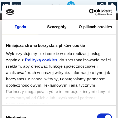
...
KONCERTY
KINO
TEATR
KABARET I
Komunikat
FILHARMONIA
OPERA I BALET
Zgoda
Szczegóły
O plikach cookies
STAND-UP
DLA DZIECI
ONLINE
KARNETY
Sprzedaż biletów on-line na wydarzenie
Niniejsza strona korzysta z plików cookie
została zakończona.
Wykorzystujemy pliki cookie w celu realizacji usług
zgodnie z
Polityką cookies
, do spersonalizowania treści
i reklam, aby oferować funkcje społecznościowe i
analizować ruch w naszej witrynie. Informacje o tym, jak
korzystasz z naszej witryny, udostępniamy partnerom
społecznościowym, reklamowym i analitycznym.
Partnerzy mogą połączyć te informacje z innymi danymi
otrzymanymi od Ciebie lub uzyskanymi podczas
korzystania z ich usług.
Wybór
Niezbędne