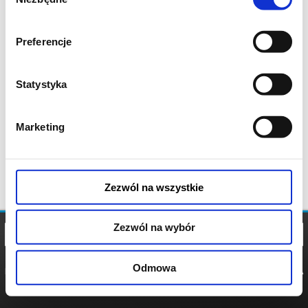
zgody
Preferencje
Statystyka
Marketing
Zezwól na wszystkie
Zezwól na wybór
Odmowa
REGULAMIN
POLITYKA
POLITYKA
COOKIES
PRYWATNOŚCI