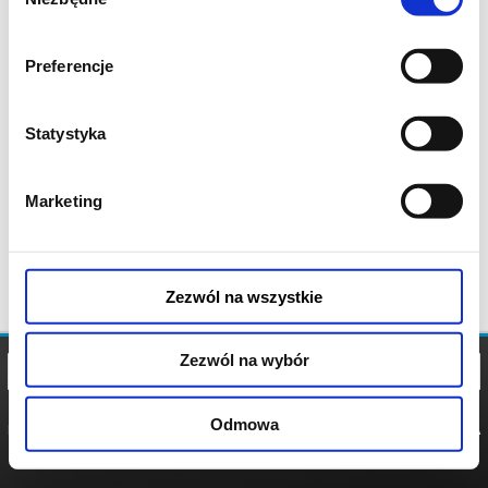
zgody
Preferencje
Statystyka
Marketing
Zezwól na wszystkie
Zezwól na wybór
Odmowa
REGULAMIN
POLITYKA
POLITYKA
COOKIES
PRYWATNOŚCI