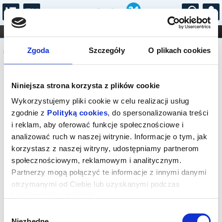
...
KONCERTY
KINO
TEATR
KABARET I
Komunikat
FILHARMONIA
OPERA I BALET
Zgoda
Szczegóły
O plikach cookies
STAND-UP
DLA DZIECI
ONLINE
KARNETY
Sprzedaż biletów on-line na wydarzenie
Niniejsza strona korzysta z plików cookie
została zakończona.
Wykorzystujemy pliki cookie w celu realizacji usług
zgodnie z
Polityką cookies
, do spersonalizowania treści
i reklam, aby oferować funkcje społecznościowe i
analizować ruch w naszej witrynie. Informacje o tym, jak
korzystasz z naszej witryny, udostępniamy partnerom
społecznościowym, reklamowym i analitycznym.
Partnerzy mogą połączyć te informacje z innymi danymi
otrzymanymi od Ciebie lub uzyskanymi podczas
korzystania z ich usług.
Wybór
Niezbędne