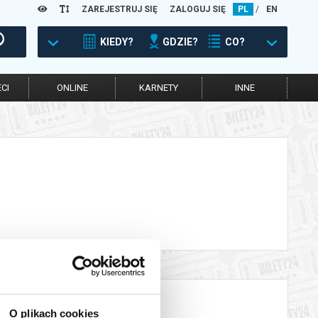
ZAREJESTRUJ SIĘ
ZALOGUJ SIĘ
PL
/
EN
KIEDY?
GDZIE?
CO?
CI
ONLINE
KARNETY
INNE
O plikach cookies