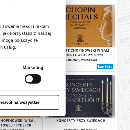
lizowania treści i reklam,
, jak korzystasz z naszej
y mogą połączyć te
h usług.
Y PRZY ŚWIECACH
KONCERT CHOPINOWSKI W SALI
KONCERTOWEJ FRYDERYK
.2026, Warszawa
09.08.2026, Warszawa
kup bilet
kup bilet
Marketing
ezwól na wszystkie
HOPINOWSKI W SALI
KONCERTY PRZY ŚWIECACH
TOWEJ FRYDERYK