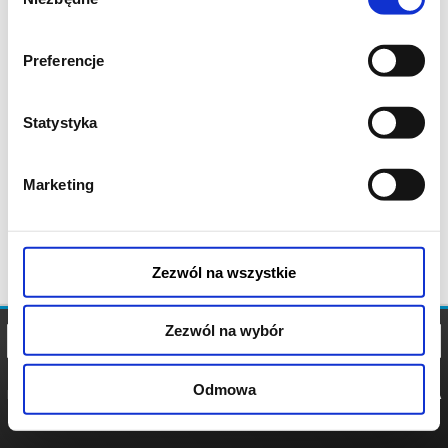
zgody
Preferencje
Statystyka
Marketing
Zezwól na wszystkie
Zezwól na wybór
Odmowa
REGULAMIN
POLITYKA
POLITYKA
COOKIES
PRYWATNOŚCI