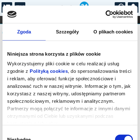
...
KONCERTY
KINO
TEATR
KABARET I
Komunikat
FILHARMONIA
OPERA I BALET
Zgoda
Szczegóły
O plikach cookies
STAND-UP
DLA DZIECI
ONLINE
KARNETY
Sprzedaż biletów on-line na wydarzenie
Niniejsza strona korzysta z plików cookie
została zakończona.
Wykorzystujemy pliki cookie w celu realizacji usług
zgodnie z
Polityką cookies
, do spersonalizowania treści
i reklam, aby oferować funkcje społecznościowe i
analizować ruch w naszej witrynie. Informacje o tym, jak
korzystasz z naszej witryny, udostępniamy partnerom
społecznościowym, reklamowym i analitycznym.
Partnerzy mogą połączyć te informacje z innymi danymi
otrzymanymi od Ciebie lub uzyskanymi podczas
korzystania z ich usług.
Wybór
Niezbędne