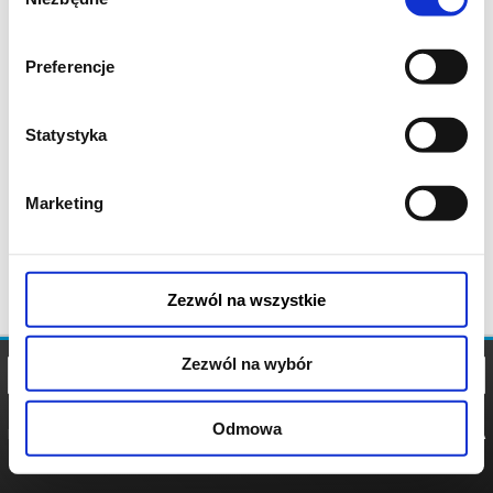
zgody
Preferencje
Statystyka
Marketing
Zezwól na wszystkie
Zezwól na wybór
Odmowa
REGULAMIN
POLITYKA
POLITYKA
COOKIES
PRYWATNOŚCI