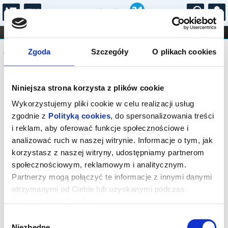
...
KONCERTY
KINO
TEATR
KABARET I
Komunikat
FILHARMONIA
OPERA I BALET
Zgoda
Szczegóły
O plikach cookies
STAND-UP
DLA DZIECI
ONLINE
KARNETY
Sprzedaż biletów on-line na wydarzenie
Niniejsza strona korzysta z plików cookie
została zakończona.
Wykorzystujemy pliki cookie w celu realizacji usług
zgodnie z
Polityką cookies
, do spersonalizowania treści
i reklam, aby oferować funkcje społecznościowe i
analizować ruch w naszej witrynie. Informacje o tym, jak
korzystasz z naszej witryny, udostępniamy partnerom
społecznościowym, reklamowym i analitycznym.
Partnerzy mogą połączyć te informacje z innymi danymi
otrzymanymi od Ciebie lub uzyskanymi podczas
korzystania z ich usług.
Wybór
Niezbędne