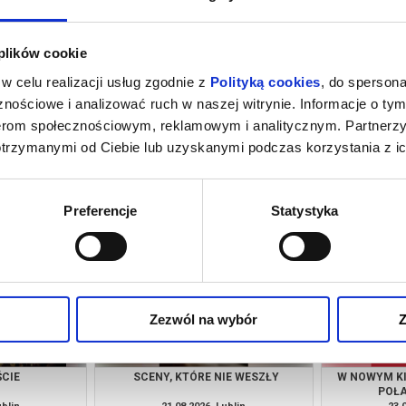
 plików cookie
w celu realizacji usług zgodnie z
Polityką cookies
, do spersona
nościowe i analizować ruch w naszej witrynie. Informacje o tym
nerom społecznościowym, reklamowym i analitycznym. Partnerz
otrzymanymi od Ciebie lub uzyskanymi podczas korzystania z ic
ŚCIE
LITHOPEDION II
SE
ublin
14.08.2026, Lublin
14.
info
kup bilet
Preferencje
Statystyka
Zezwól na wybór
Z
ŚCIE
SCENY, KTÓRE NIE WESZŁY
W NOWYM KI
POŁA