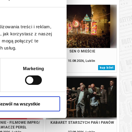
lizowania treści i reklam,
, jak korzystasz z naszej
y mogą połączyć te
h usług.
N O MIEŚCIE
SEN O MIEŚCIE
08.2026, Lublin
15.08.2026, Lublin
kup bilet
kup bilet
Marketing
ezwól na wszystkie
NIE - FILMOWE IMPRO/
KABARET STARSZYCH PAŃ I PANÓW
WIACZE PEREŁ