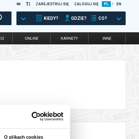
ZAREJESTRUJ SIĘ
ZALOGUJ SIĘ
PL
/
EN
KIEDY?
GDZIE?
CO?
CI
ONLINE
KARNETY
INNE
O plikach cookies