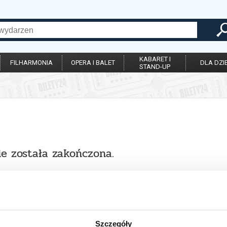
KABARET I
FILHARMONIA
OPERA I BALET
DLA DZIE
STAND-UP
ie została zakończona.
Szczegóły