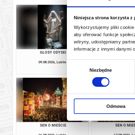
Niniejsza strona korzysta z
Wykorzystujemy pliki cookie 
aby oferować funkcje społecz
witryny, udostępniamy part
informacje z innymi danymi 
GŁOSY ODYSEI
SEN O MIE
09.08.2026, Lublin
13.08.2026, L
Wybór
kup bilet
Niezbędne
zgody
Odmowa
SEN O MIEŚCIE
SEN O MIE