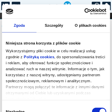
...
KONCERTY
KINO
TEATR
KABARET I
Komunikat
FILHARMONIA
OPERA I BALET
Zgoda
Szczegóły
O plikach cookies
STAND-UP
DLA DZIECI
ONLINE
KARNETY
Sprzedaż on-line została zakończona,
Niniejsza strona korzysta z plików cookie
sprawdź dostępność biletów w kasie.
Wykorzystujemy pliki cookie w celu realizacji usług
zgodnie z
Polityką cookies
, do spersonalizowania treści
i reklam, aby oferować funkcje społecznościowe i
analizować ruch w naszej witrynie. Informacje o tym, jak
korzystasz z naszej witryny, udostępniamy partnerom
społecznościowym, reklamowym i analitycznym.
Partnerzy mogą połączyć te informacje z innymi danymi
otrzymanymi od Ciebie lub uzyskanymi podczas
korzystania z ich usług.
Wybór
Niezbędne