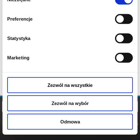
zgody
Preferencje
Statystyka
Marketing
Zezwól na wszystkie
Zezwól na wybór
Odmowa
REGULAMIN
POLITYKA
POLITYKA
COOKIES
PRYWATNOŚCI