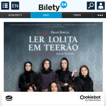
...
KONCERTY
KINO
TEATR
KABARET I
FILHARMONIA
OPERA I BALET
STAND-UP
DLA DZIECI
ONLINE
KARNETY