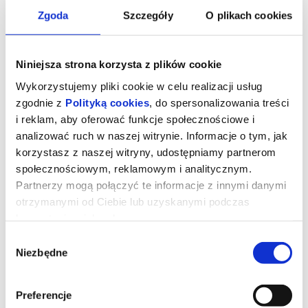
Zgoda
Szczegóły
O plikach cookies
Niniejsza strona korzysta z plików cookie
Wykorzystujemy pliki cookie w celu realizacji usług
zgodnie z
Polityką cookies
, do spersonalizowania treści
i reklam, aby oferować funkcje społecznościowe i
analizować ruch w naszej witrynie. Informacje o tym, jak
korzystasz z naszej witryny, udostępniamy partnerom
społecznościowym, reklamowym i analitycznym.
Partnerzy mogą połączyć te informacje z innymi danymi
CZYTAJĄC LOLITĘ W TEHERANIE
otrzymanymi od Ciebie lub uzyskanymi podczas
korzystania z ich usług.
Wybór
Po rewolucji islamskiej w Iranie, która miała miejsce w 1979 roku,
Niezbędne
ulice Teheranu patrolowane są przez obrońców moralności, a
zgody
fundamentaliści przejmują kontrolę nad uniwersytetami. Kobiety
muszą nosić hidżab, ich swobody są ograniczane, a lektura
zachodniej literatury staje się aktem buntu.
Preferencje
Taki stan rzeczy sprawia, że Azar Nafisi (Golshifteh Farahani),