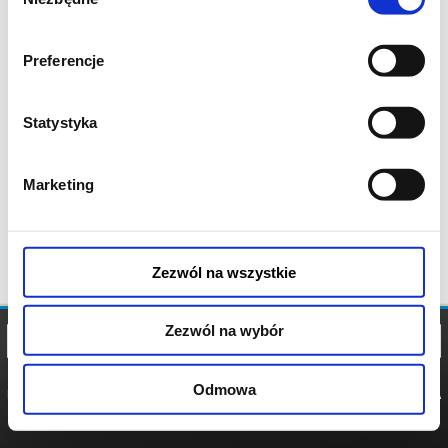
zgody
Preferencje
Statystyka
Marketing
Zezwól na wszystkie
Zezwól na wybór
Odmowa
REGULAMIN
POLITYKA
POLITYKA
COOKIES
PRYWATNOŚCI