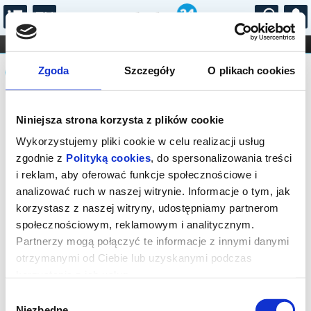
...
KONCERTY
KINO
TEATR
KABARET I
Komunikat
FILHARMONIA
OPERA I BALET
Zgoda
Szczegóły
O plikach cookies
STAND-UP
DLA DZIECI
ONLINE
KARNETY
Sprzedaż on-line została zakończona,
Niniejsza strona korzysta z plików cookie
sprawdź dostępność biletów w kasie.
Wykorzystujemy pliki cookie w celu realizacji usług
zgodnie z
Polityką cookies
, do spersonalizowania treści
i reklam, aby oferować funkcje społecznościowe i
analizować ruch w naszej witrynie. Informacje o tym, jak
korzystasz z naszej witryny, udostępniamy partnerom
społecznościowym, reklamowym i analitycznym.
Partnerzy mogą połączyć te informacje z innymi danymi
otrzymanymi od Ciebie lub uzyskanymi podczas
korzystania z ich usług.
Wybór
Niezbędne