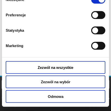
zgody
Preferencje
Statystyka
Marketing
Zezwól na wszystkie
Zezwól na wybór
Odmowa
REGULAMIN
POLITYKA
POLITYKA
COOKIES
PRYWATNOŚCI