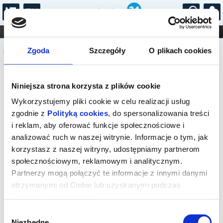
...
KONCERTY
KINO
TEATR
KABARET I
Komunikat
FILHARMONIA
OPERA I BALET
Zgoda
Szczegóły
O plikach cookies
STAND-UP
DLA DZIECI
ONLINE
KARNETY
Sprzedaż biletów on-line na wydarzenie
Niniejsza strona korzysta z plików cookie
została zakończona.
Wykorzystujemy pliki cookie w celu realizacji usług
zgodnie z
Polityką cookies
, do spersonalizowania treści
i reklam, aby oferować funkcje społecznościowe i
analizować ruch w naszej witrynie. Informacje o tym, jak
korzystasz z naszej witryny, udostępniamy partnerom
społecznościowym, reklamowym i analitycznym.
Partnerzy mogą połączyć te informacje z innymi danymi
otrzymanymi od Ciebie lub uzyskanymi podczas
korzystania z ich usług.
Wybór
Niezbędne