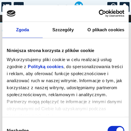
...
KONCERTY
KINO
TEATR
KABARET I
Komunikat
FILHARMONIA
OPERA I BALET
Zgoda
Szczegóły
O plikach cookies
STAND-UP
DLA DZIECI
ONLINE
KARNETY
Sprzedaż biletów on-line na wydarzenie
Niniejsza strona korzysta z plików cookie
została zakończona.
Wykorzystujemy pliki cookie w celu realizacji usług
zgodnie z
Polityką cookies
, do spersonalizowania treści
i reklam, aby oferować funkcje społecznościowe i
analizować ruch w naszej witrynie. Informacje o tym, jak
korzystasz z naszej witryny, udostępniamy partnerom
społecznościowym, reklamowym i analitycznym.
Partnerzy mogą połączyć te informacje z innymi danymi
otrzymanymi od Ciebie lub uzyskanymi podczas
korzystania z ich usług.
Wybór
Niezbędne