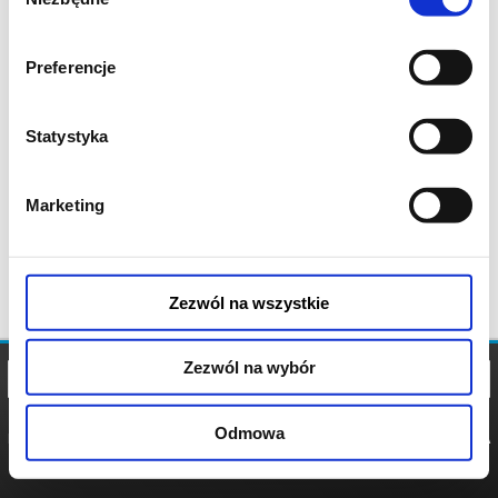
zgody
Preferencje
Statystyka
Marketing
Zezwól na wszystkie
Zezwól na wybór
Odmowa
REGULAMIN
POLITYKA
POLITYKA
COOKIES
PRYWATNOŚCI