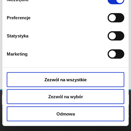
zgody
Preferencje
Statystyka
Marketing
Zezwól na wszystkie
Zezwól na wybór
Odmowa
REGULAMIN
POLITYKA
POLITYKA
COOKIES
PRYWATNOŚCI