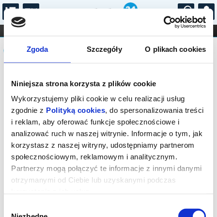
...
KONCERTY
KINO
TEATR
KABARET I
Komunikat
FILHARMONIA
OPERA I BALET
Zgoda
Szczegóły
O plikach cookies
STAND-UP
DLA DZIECI
ONLINE
KARNETY
Sprzedaż biletów on-line na wydarzenie
Niniejsza strona korzysta z plików cookie
została zakończona.
Wykorzystujemy pliki cookie w celu realizacji usług
zgodnie z
Polityką cookies
, do spersonalizowania treści
i reklam, aby oferować funkcje społecznościowe i
analizować ruch w naszej witrynie. Informacje o tym, jak
korzystasz z naszej witryny, udostępniamy partnerom
społecznościowym, reklamowym i analitycznym.
Partnerzy mogą połączyć te informacje z innymi danymi
otrzymanymi od Ciebie lub uzyskanymi podczas
korzystania z ich usług.
Wybór
Niezbędne