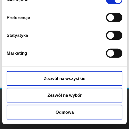
zgody
Preferencje
Statystyka
Marketing
Zezwól na wszystkie
Zezwól na wybór
Odmowa
REGULAMIN
POLITYKA
POLITYKA
COOKIES
PRYWATNOŚCI