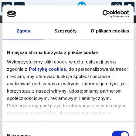
...
KONCERTY
KINO
TEATR
KABARET I
Komunikat
FILHARMONIA
OPERA I BALET
Zgoda
Szczegóły
O plikach cookies
STAND-UP
DLA DZIECI
ONLINE
KARNETY
Sprzedaż biletów on-line na wydarzenie
Niniejsza strona korzysta z plików cookie
została zakończona.
Wykorzystujemy pliki cookie w celu realizacji usług
zgodnie z
Polityką cookies
, do spersonalizowania treści
i reklam, aby oferować funkcje społecznościowe i
analizować ruch w naszej witrynie. Informacje o tym, jak
korzystasz z naszej witryny, udostępniamy partnerom
społecznościowym, reklamowym i analitycznym.
Partnerzy mogą połączyć te informacje z innymi danymi
otrzymanymi od Ciebie lub uzyskanymi podczas
korzystania z ich usług.
Wybór
Niezbędne