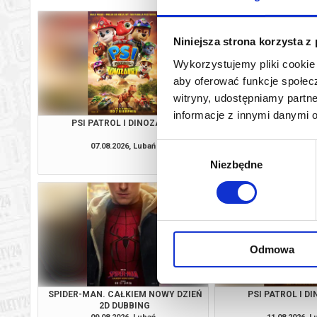
Niniejsza strona korzysta z
Wykorzystujemy pliki cookie 
aby oferować funkcje społecz
witryny, udostępniamy part
informacje z innymi danymi 
PSI PATROL I DINOZAURY
SPIDER-MAN. CAŁKIE
2D DUBBI
07.08.2026, Lubań
07.08.2026, L
Wybór
kup bilet
Niezbędne
zgody
Odmowa
SPIDER-MAN. CAŁKIEM NOWY DZIEŃ
PSI PATROL I D
2D DUBBING