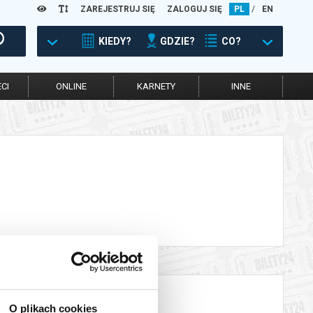
ZAREJESTRUJ SIĘ
ZALOGUJ SIĘ
PL
/
EN
KIEDY?
GDZIE?
CO?
CI
ONLINE
KARNETY
INNE
O plikach cookies