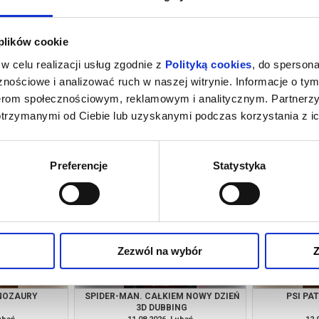
 plików cookie
w celu realizacji usług zgodnie z
Polityką cookies
, do spersona
nościowe i analizować ruch w naszej witrynie. Informacje o tym
nerom społecznościowym, reklamowym i analitycznym. Partnerz
otrzymanymi od Ciebie lub uzyskanymi podczas korzystania z ic
M NOWY DZIEŃ
PSI PATROL I DINOZAURY
SPIDER-MAN
NG
ubań
08.08.2026, Lubań
08.
kup bilet
kup bilet
Preferencje
Statystyka
Zezwól na wybór
Z
INOZAURY
SPIDER-MAN. CAŁKIEM NOWY DZIEŃ
PSI PA
3D DUBBING