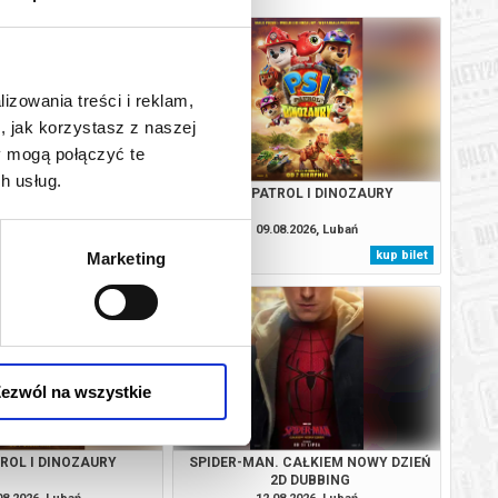
lizowania treści i reklam,
, jak korzystasz z naszej
y mogą połączyć te
h usług.
. CAŁKIEM NOWY DZIEŃ
PSI PATROL I DINOZAURY
3D DUBBING
08.2026, Lubań
09.08.2026, Lubań
kup bilet
kup bilet
Marketing
ezwól na wszystkie
TROL I DINOZAURY
SPIDER-MAN. CAŁKIEM NOWY DZIEŃ
2D DUBBING