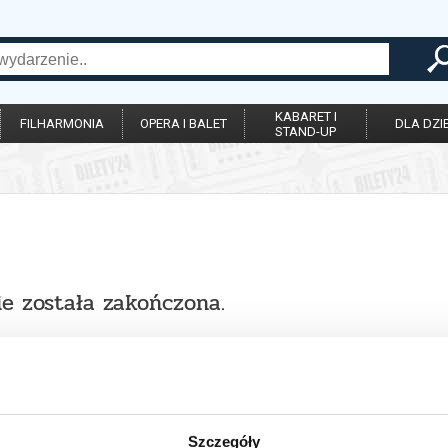
KABARET I
FILHARMONIA
OPERA I BALET
DLA DZIE
STAND-UP
ie została zakończona.
Szczegóły