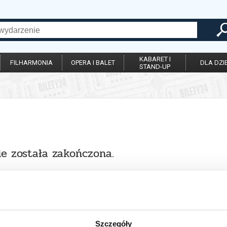
KABARET I
FILHARMONIA
OPERA I BALET
DLA DZIE
STAND-UP
ie została zakończona.
Szczegóły