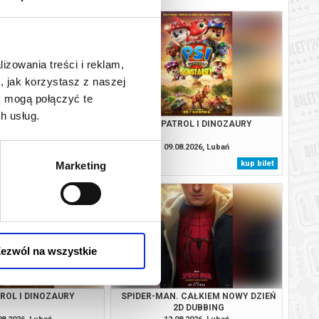
lizowania treści i reklam,
, jak korzystasz z naszej
y mogą połączyć te
h usług.
. CAŁKIEM NOWY DZIEŃ
PSI PATROL I DINOZAURY
3D DUBBING
08.2026, Lubań
09.08.2026, Lubań
kup bilet
kup bilet
Marketing
ezwól na wszystkie
TROL I DINOZAURY
SPIDER-MAN. CAŁKIEM NOWY DZIEŃ
2D DUBBING