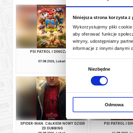
Niniejsza strona korzysta z
Wykorzystujemy pliki cookie 
aby oferować funkcje społecz
witryny, udostępniamy part
informacje z innymi danymi 
PSI PATROL I DINOZAURY
SPIDER-MAN. CAŁKIE
2D DUBBI
07.08.2026, Lubań
07.08.2026, L
Wybór
kup bilet
Niezbędne
zgody
Odmowa
SPIDER-MAN. CAŁKIEM NOWY DZIEŃ
PSI PATROL I D
2D DUBBING