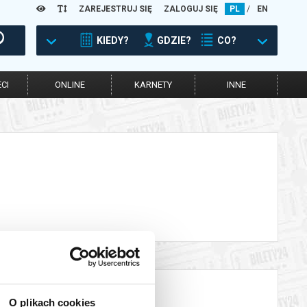
ZAREJESTRUJ SIĘ
ZALOGUJ SIĘ
PL
/
EN
KIEDY?
GDZIE?
CO?
CI
ONLINE
KARNETY
INNE
O plikach cookies