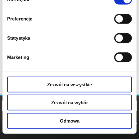
zgody
Preferencje
Statystyka
Marketing
Zezwól na wszystkie
Zezwól na wybór
Odmowa
REGULAMIN
POLITYKA
POLITYKA
COOKIES
PRYWATNOŚCI