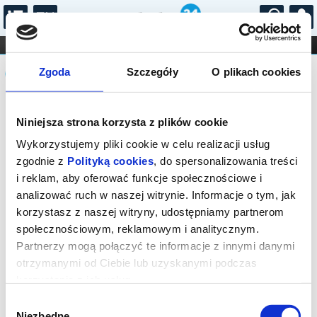
...
KONCERTY
KINO
TEATR
KABARET I
Komunikat
FILHARMONIA
OPERA I BALET
Zgoda
Szczegóły
O plikach cookies
STAND-UP
DLA DZIECI
ONLINE
KARNETY
Sprzedaż biletów on-line na wydarzenie
Niniejsza strona korzysta z plików cookie
została zakończona.
Wykorzystujemy pliki cookie w celu realizacji usług
zgodnie z
Polityką cookies
, do spersonalizowania treści
i reklam, aby oferować funkcje społecznościowe i
analizować ruch w naszej witrynie. Informacje o tym, jak
korzystasz z naszej witryny, udostępniamy partnerom
społecznościowym, reklamowym i analitycznym.
Partnerzy mogą połączyć te informacje z innymi danymi
otrzymanymi od Ciebie lub uzyskanymi podczas
korzystania z ich usług.
Wybór
Niezbędne