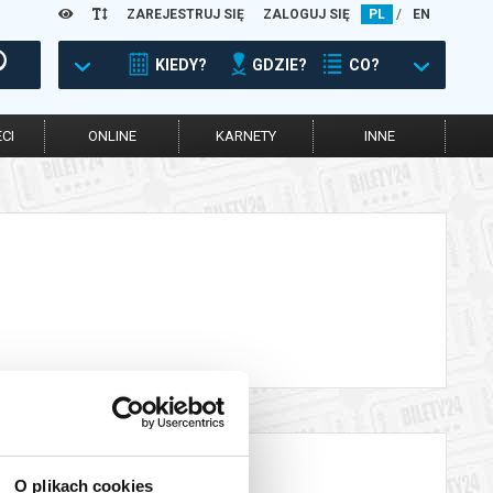
ZAREJESTRUJ SIĘ
ZALOGUJ SIĘ
PL
/
EN
KIEDY?
GDZIE?
CO?
CI
ONLINE
KARNETY
INNE
O plikach cookies