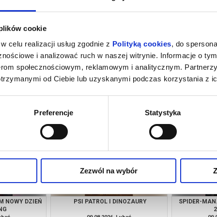
 plików cookie
w celu realizacji usług zgodnie z
Polityką cookies
, do spersona
nościowe i analizować ruch w naszej witrynie. Informacje o tym
nerom społecznościowym, reklamowym i analitycznym. Partnerz
otrzymanymi od Ciebie lub uzyskanymi podczas korzystania z ic
UBBING
SPIDER-MAN. CAŁKIEM NOWY DZIEŃ
PSI PA
2D DUBBING
ubań
06.08.2026, Lubań
07.
kup bilet
kup bilet
Preferencje
Statystyka
Zezwól na wybór
Z
M NOWY DZIEŃ
PSI PATROL I DINOZAURY
SPIDER-MAN
NG