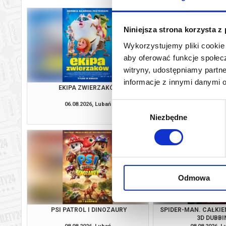
Niniejsza strona korzysta z
Wykorzystujemy pliki cookie 
aby oferować funkcje społecz
witryny, udostępniamy part
informacje z innymi danymi 
EKIPA ZWIERZAKÓW
VAIANA 2D D
06.08.2026, Lubań
06.08.2026, L
Wybór
kup bilet
Niezbędne
zgody
Odmowa
PSI PATROL I DINOZAURY
SPIDER-MAN. CAŁKIE
3D DUBBI