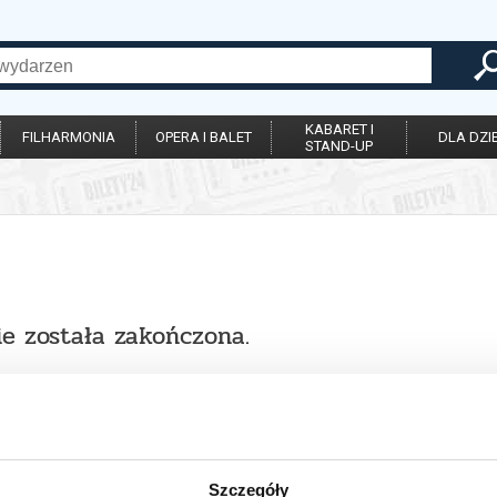
KABARET I
FILHARMONIA
OPERA I BALET
DLA DZIE
STAND-UP
ie została zakończona.
Szczegóły