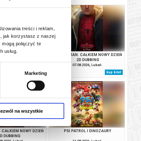
lizowania treści i reklam,
, jak korzystasz z naszej
y mogą połączyć te
h usług.
TROL I DINOZAURY
SPIDER-MAN. CAŁKIEM NOWY DZIEŃ
2D DUBBING
08.2026, Lubań
07.08.2026, Lubań
kup bilet
kup bilet
Marketing
ezwól na wszystkie
. CAŁKIEM NOWY DZIEŃ
PSI PATROL I DINOZAURY
2D DUBBING