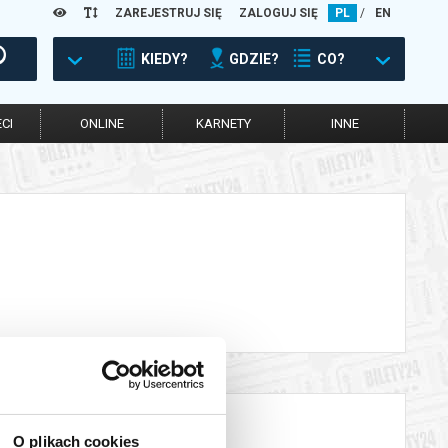
ZAREJESTRUJ SIĘ
ZALOGUJ SIĘ
PL
/
EN
KIEDY?
GDZIE?
CO?
CI
ONLINE
KARNETY
INNE
O plikach cookies