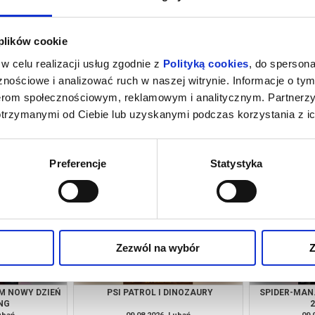
 plików cookie
w celu realizacji usług zgodnie z
Polityką cookies
, do spersona
nościowe i analizować ruch w naszej witrynie. Informacje o tym
nerom społecznościowym, reklamowym i analitycznym. Partnerz
otrzymanymi od Ciebie lub uzyskanymi podczas korzystania z ic
UBBING
SPIDER-MAN. CAŁKIEM NOWY DZIEŃ
PSI PA
2D DUBBING
ubań
06.08.2026, Lubań
07.
kup bilet
kup bilet
Preferencje
Statystyka
Zezwól na wybór
Z
M NOWY DZIEŃ
PSI PATROL I DINOZAURY
SPIDER-MAN
NG