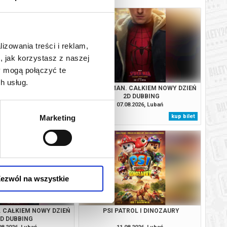
lizowania treści i reklam,
, jak korzystasz z naszej
y mogą połączyć te
h usług.
TROL I DINOZAURY
SPIDER-MAN. CAŁKIEM NOWY DZIEŃ
2D DUBBING
08.2026, Lubań
07.08.2026, Lubań
kup bilet
kup bilet
Marketing
ezwól na wszystkie
. CAŁKIEM NOWY DZIEŃ
PSI PATROL I DINOZAURY
2D DUBBING