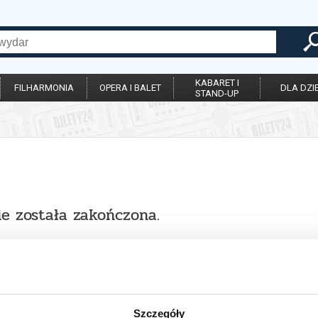
KABARET I
FILHARMONIA
OPERA I BALET
DLA DZIE
STAND-UP
ie została zakończona.
Szczegóły