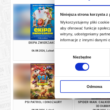
Niniejsza strona korzysta z
Wykorzystujemy pliki cookie 
aby oferować funkcje społecz
witryny, udostępniamy part
informacje z innymi danymi 
EKIPA ZWIERZAKÓW
VAIANA 2D D
06.08.2026, Lubań
06.08.2026, L
Wybór
kup bilet
Niezbędne
zgody
Odmowa
PSI PATROL I DINOZAURY
SPIDER-MAN. CAŁKIE
3D DUBBI