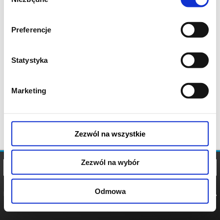
zgody
Preferencje
Statystyka
Marketing
Zezwól na wszystkie
Zezwól na wybór
Odmowa
REGULAMIN
POLITYKA
POLITYKA
COOKIES
PRYWATNOŚCI