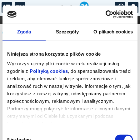
...
KONCERTY
KINO
TEATR
KABARET I
Komunikat
FILHARMONIA
OPERA I BALET
Zgoda
Szczegóły
O plikach cookies
STAND-UP
DLA DZIECI
ONLINE
KARNETY
Sprzedaż biletów on-line na wydarzenie
Niniejsza strona korzysta z plików cookie
została zakończona.
Wykorzystujemy pliki cookie w celu realizacji usług
zgodnie z
Polityką cookies
, do spersonalizowania treści
i reklam, aby oferować funkcje społecznościowe i
analizować ruch w naszej witrynie. Informacje o tym, jak
korzystasz z naszej witryny, udostępniamy partnerom
społecznościowym, reklamowym i analitycznym.
Partnerzy mogą połączyć te informacje z innymi danymi
otrzymanymi od Ciebie lub uzyskanymi podczas
korzystania z ich usług.
Wybór
Niezbędne