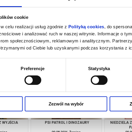
 plików cookie
w celu realizacji usług zgodnie z
Polityką cookies
, do spersona
nościowe i analizować ruch w naszej witrynie. Informacje o tym
nerom społecznościowym, reklamowym i analitycznym. Partnerz
otrzymanymi od Ciebie lub uzyskanymi podczas korzystania z ic
INOZAURY
SPIDER-MAN. CAŁKIEM NOWY DZIEŃ
KLASYKA N
(NAPISY)
ywiec
07.08.2026, Żywiec
07.0
kup bilet
kup bilet
Preferencje
Statystyka
Zezwól na wybór
Z
Z WYJŚCIA
PSI PATROL I DINOZAURY
NIEDZIELA 
P