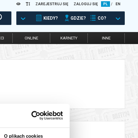
ZAREJESTRUJ SIĘ
ZALOGUJ SIĘ
PL
/
EN
KIEDY?
GDZIE?
CO?
CI
ONLINE
KARNETY
INNE
O plikach cookies