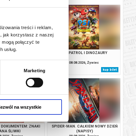
lizowania treści i reklam,
, jak korzystasz z naszej
y mogą połączyć te
h usług.
A TOPIE: MILCZENIE
PSI PATROL I DINOZAURY
OWIEC
8.2026, Żywiec
08.08.2026, Żywiec
kup bilet
kup bilet
Marketing
ezwól na wszystkie
Z DOKUMENTEM: ZNAKI
SPIDER-MAN. CAŁKIEM NOWY DZIEŃ
ANA ŚLIWKI
(NAPISY)