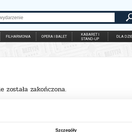
KABARET I
FILHARMONIA
OPERA I BALET
DLA DZIE
STAND-UP
ie została zakończona.
Szczegóły