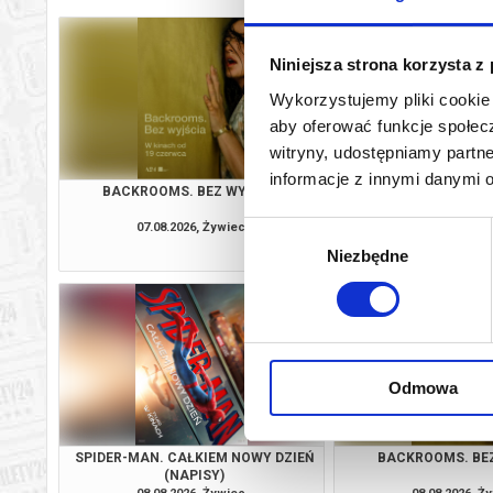
Niniejsza strona korzysta z
Wykorzystujemy pliki cookie 
aby oferować funkcje społecz
witryny, udostępniamy part
informacje z innymi danymi 
BACKROOMS. BEZ WYJŚCIA
PSI PATROL I D
07.08.2026, Żywiec
07.08.2026, Ż
Wybór
kup bilet
Niezbędne
zgody
Odmowa
SPIDER-MAN. CAŁKIEM NOWY DZIEŃ
BACKROOMS. BE
(NAPISY)