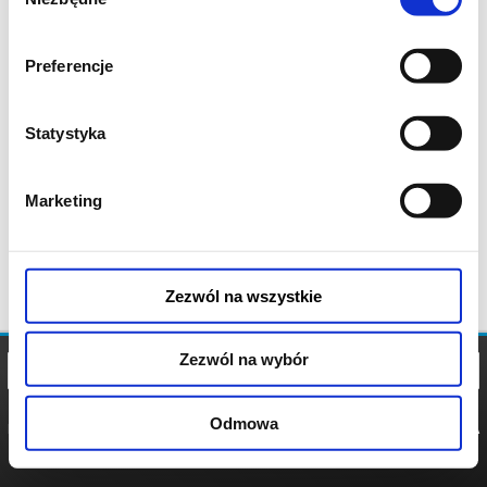
zgody
Preferencje
Statystyka
Marketing
Zezwól na wszystkie
Zezwól na wybór
Odmowa
REGULAMIN
POLITYKA
POLITYKA
COOKIES
PRYWATNOŚCI