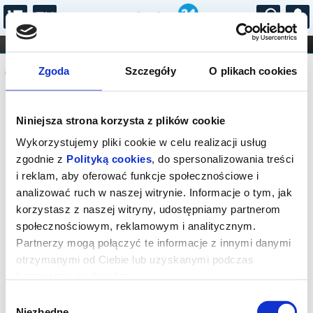
...
KONCERTY
KINO
TEATR
KABARET I
Komunikat
FILHARMONIA
OPERA I BALET
Zgoda
Szczegóły
O plikach cookies
STAND-UP
DLA DZIECI
ONLINE
KARNETY
Sprzedaż biletów on-line na wydarzenie
Niniejsza strona korzysta z plików cookie
została zakończona.
Wykorzystujemy pliki cookie w celu realizacji usług
zgodnie z
Polityką cookies
, do spersonalizowania treści
i reklam, aby oferować funkcje społecznościowe i
analizować ruch w naszej witrynie. Informacje o tym, jak
korzystasz z naszej witryny, udostępniamy partnerom
społecznościowym, reklamowym i analitycznym.
Partnerzy mogą połączyć te informacje z innymi danymi
otrzymanymi od Ciebie lub uzyskanymi podczas
korzystania z ich usług.
Wybór
Niezbędne