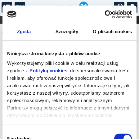
...
KONCERTY
KINO
TEATR
KABARET I
Komunikat
FILHARMONIA
OPERA I BALET
Zgoda
Szczegóły
O plikach cookies
STAND-UP
DLA DZIECI
ONLINE
KARNETY
Sprzedaż biletów on-line na wydarzenie
Niniejsza strona korzysta z plików cookie
została zakończona.
Wykorzystujemy pliki cookie w celu realizacji usług
zgodnie z
Polityką cookies
, do spersonalizowania treści
i reklam, aby oferować funkcje społecznościowe i
analizować ruch w naszej witrynie. Informacje o tym, jak
korzystasz z naszej witryny, udostępniamy partnerom
społecznościowym, reklamowym i analitycznym.
Partnerzy mogą połączyć te informacje z innymi danymi
otrzymanymi od Ciebie lub uzyskanymi podczas
korzystania z ich usług.
Wybór
Niezbędne