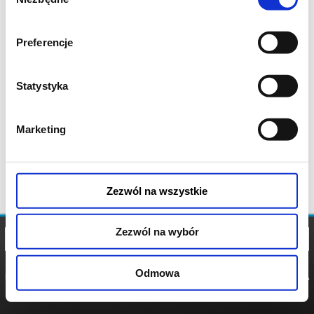
zgody
Preferencje
Statystyka
Marketing
Zezwól na wszystkie
Zezwól na wybór
Odmowa
REGULAMIN
POLITYKA
POLITYKA
COOKIES
PRYWATNOŚCI