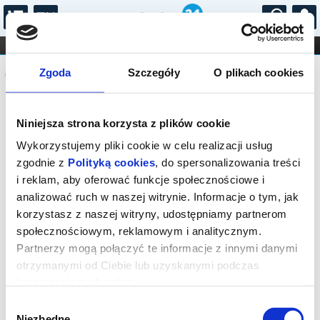
...
KONCERTY
KINO
TEATR
KABARET I
Komunikat
FILHARMONIA
OPERA I BALET
Zgoda
Szczegóły
O plikach cookies
STAND-UP
DLA DZIECI
ONLINE
KARNETY
Sprzedaż biletów on-line na wydarzenie
Niniejsza strona korzysta z plików cookie
została zakończona.
Wykorzystujemy pliki cookie w celu realizacji usług
zgodnie z
Polityką cookies
, do spersonalizowania treści
i reklam, aby oferować funkcje społecznościowe i
analizować ruch w naszej witrynie. Informacje o tym, jak
korzystasz z naszej witryny, udostępniamy partnerom
społecznościowym, reklamowym i analitycznym.
Partnerzy mogą połączyć te informacje z innymi danymi
otrzymanymi od Ciebie lub uzyskanymi podczas
korzystania z ich usług.
Wybór
Niezbędne