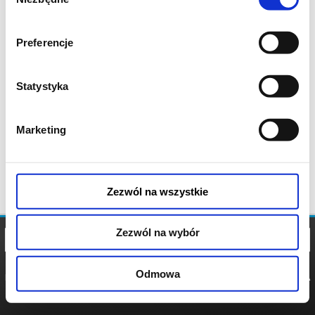
zgody
Preferencje
Statystyka
Marketing
Zezwól na wszystkie
Zezwól na wybór
Odmowa
REGULAMIN
POLITYKA
POLITYKA
COOKIES
PRYWATNOŚCI