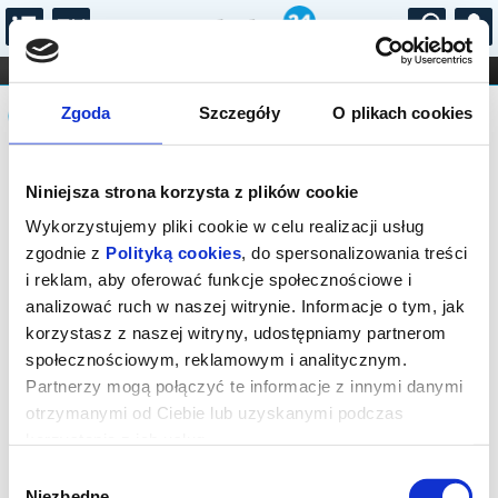
...
KONCERTY
KINO
TEATR
KABARET I
Komunikat
FILHARMONIA
OPERA I BALET
Zgoda
Szczegóły
O plikach cookies
STAND-UP
DLA DZIECI
ONLINE
KARNETY
Sprzedaż biletów on-line na wydarzenie
Niniejsza strona korzysta z plików cookie
została zakończona.
Wykorzystujemy pliki cookie w celu realizacji usług
zgodnie z
Polityką cookies
, do spersonalizowania treści
i reklam, aby oferować funkcje społecznościowe i
analizować ruch w naszej witrynie. Informacje o tym, jak
korzystasz z naszej witryny, udostępniamy partnerom
społecznościowym, reklamowym i analitycznym.
Partnerzy mogą połączyć te informacje z innymi danymi
otrzymanymi od Ciebie lub uzyskanymi podczas
korzystania z ich usług.
Wybór
Niezbędne