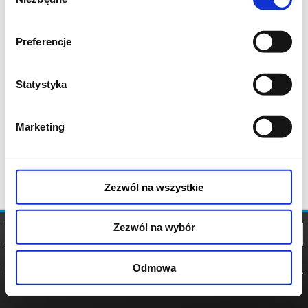
zgody
Preferencje
Statystyka
Marketing
Zezwól na wszystkie
Zezwól na wybór
Odmowa
REGULAMIN
POLITYKA
POLITYKA
COOKIES
PRYWATNOŚCI