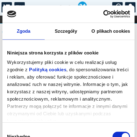
...
KONCERTY
KINO
TEATR
KABARET I
Komunikat
FILHARMONIA
OPERA I BALET
Zgoda
Szczegóły
O plikach cookies
STAND-UP
DLA DZIECI
ONLINE
KARNETY
Sprzedaż biletów on-line na wydarzenie
Niniejsza strona korzysta z plików cookie
została zakończona.
Wykorzystujemy pliki cookie w celu realizacji usług
zgodnie z
Polityką cookies
, do spersonalizowania treści
i reklam, aby oferować funkcje społecznościowe i
analizować ruch w naszej witrynie. Informacje o tym, jak
korzystasz z naszej witryny, udostępniamy partnerom
społecznościowym, reklamowym i analitycznym.
Partnerzy mogą połączyć te informacje z innymi danymi
otrzymanymi od Ciebie lub uzyskanymi podczas
korzystania z ich usług.
Wybór
Niezbędne