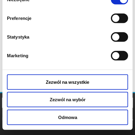
zgody
Preferencje
Statystyka
Marketing
Zezwól na wszystkie
Zezwól na wybór
Odmowa
REGULAMIN
POLITYKA
POLITYKA
COOKIES
PRYWATNOŚCI