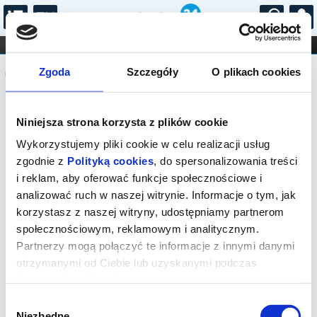
...
KONCERTY
KINO
TEATR
KABARET I
Komunikat
FILHARMONIA
OPERA I BALET
Zgoda
Szczegóły
O plikach cookies
STAND-UP
DLA DZIECI
ONLINE
KARNETY
Sprzedaż biletów on-line na wydarzenie
Niniejsza strona korzysta z plików cookie
została zakończona.
Wykorzystujemy pliki cookie w celu realizacji usług
zgodnie z
Polityką cookies
, do spersonalizowania treści
i reklam, aby oferować funkcje społecznościowe i
analizować ruch w naszej witrynie. Informacje o tym, jak
korzystasz z naszej witryny, udostępniamy partnerom
społecznościowym, reklamowym i analitycznym.
Partnerzy mogą połączyć te informacje z innymi danymi
otrzymanymi od Ciebie lub uzyskanymi podczas
korzystania z ich usług.
Wybór
Niezbędne