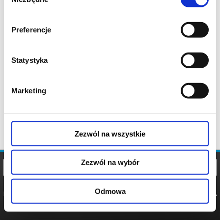
zgody
Preferencje
Statystyka
Marketing
Zezwól na wszystkie
Zezwól na wybór
Odmowa
REGULAMIN
POLITYKA
POLITYKA
COOKIES
PRYWATNOŚCI