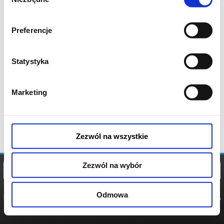
zgody
Preferencje
Statystyka
Marketing
Zezwól na wszystkie
Zezwól na wybór
Odmowa
REGULAMIN
POLITYKA
POLITYKA
COOKIES
PRYWATNOŚCI