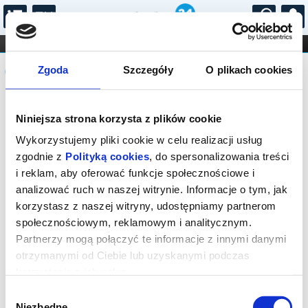
...
KONCERTY
KINO
TEATR
KABARET I
Komunikat
FILHARMONIA
OPERA I BALET
Zgoda
Szczegóły
O plikach cookies
STAND-UP
DLA DZIECI
ONLINE
KARNETY
Sprzedaż biletów on-line na wydarzenie
Niniejsza strona korzysta z plików cookie
została zakończona.
Wykorzystujemy pliki cookie w celu realizacji usług
zgodnie z
Polityką cookies
, do spersonalizowania treści
i reklam, aby oferować funkcje społecznościowe i
analizować ruch w naszej witrynie. Informacje o tym, jak
korzystasz z naszej witryny, udostępniamy partnerom
społecznościowym, reklamowym i analitycznym.
Partnerzy mogą połączyć te informacje z innymi danymi
otrzymanymi od Ciebie lub uzyskanymi podczas
korzystania z ich usług.
Wybór
Niezbędne