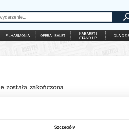
KABARET I
FILHARMONIA
OPERA I BALET
DLA DZIE
STAND-UP
ie została zakończona.
Szczegóły