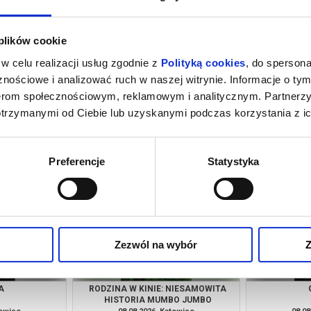
 plików cookie
w celu realizacji usług zgodnie z
Polityką cookies
, do spersona
nościowe i analizować ruch w naszej witrynie. Informacje o tym
nerom społecznościowym, reklamowym i analitycznym. Partnerz
otrzymanymi od Ciebie lub uzyskanymi podczas korzystania z ic
ZE SEPII
PRZEDPREMIERA: GORZKIE ŚWIĘTA |
KANDYDACI 
PRELEKCJA + DYSKUSJA
D
towice
07.08.2026, Katowice
07.08
kup bilet
kup bilet
Preferencje
Statystyka
Zezwól na wybór
Z
A
RODZINA W KINIE: NIESAMOWITA
HISTORIA MUMBO JUMBO