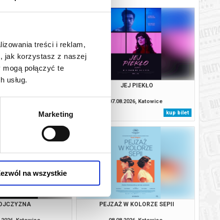
lizowania treści i reklam,
, jak korzystasz z naszej
y mogą połączyć te
h usług.
ŚMIERCI | WAKACJE Z
JEJ PIEKŁO
OKUMENTEM
.2026, Katowice
07.08.2026, Katowice
kup bilet
kup bilet
Marketing
ezwól na wszystkie
OJCZYZNA
PEJZAŻ W KOLORZE SEPII