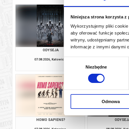
Niniejsza strona korzysta z
Wykorzystujemy pliki cookie 
aby oferować funkcje społecz
witryny, udostępniamy part
informacje z innymi danymi 
ODYSEJA
PEJZAŻ W KOLOR
07.08.2026, Katowice
07.08.2026, Ka
Wybór
kup bilet
Niezbędne
zgody
Odmowa
HOMO SAPIENS?
ODYSEJ