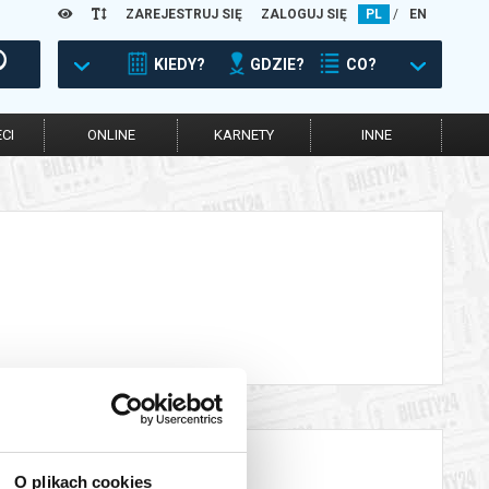
ZAREJESTRUJ SIĘ
ZALOGUJ SIĘ
PL
/
EN
KIEDY?
GDZIE?
CO?
CI
ONLINE
KARNETY
INNE
O plikach cookies