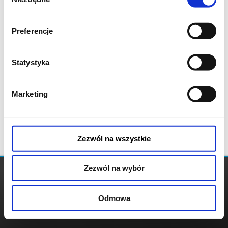
zgody
Preferencje
Statystyka
Marketing
Zezwól na wszystkie
Zezwól na wybór
Odmowa
REGULAMIN
POLITYKA
POLITYKA
COOKIES
PRYWATNOŚCI