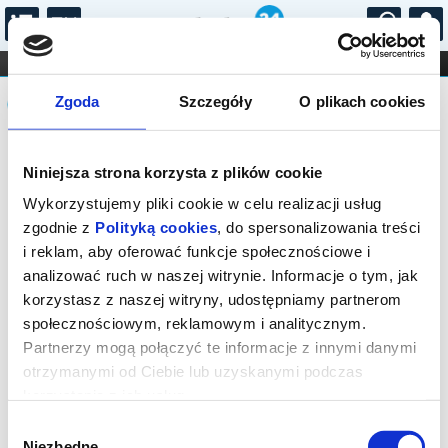
...
KONCERTY
KINO
TEATR
KABARET I
Komunikat
FILHARMONIA
OPERA I BALET
Zgoda
Szczegóły
O plikach cookies
STAND-UP
DLA DZIECI
ONLINE
KARNETY
Sprzedaż biletów on-line na wydarzenie
Niniejsza strona korzysta z plików cookie
została zakończona.
Wykorzystujemy pliki cookie w celu realizacji usług
zgodnie z
Polityką cookies
, do spersonalizowania treści
i reklam, aby oferować funkcje społecznościowe i
analizować ruch w naszej witrynie. Informacje o tym, jak
korzystasz z naszej witryny, udostępniamy partnerom
społecznościowym, reklamowym i analitycznym.
Partnerzy mogą połączyć te informacje z innymi danymi
otrzymanymi od Ciebie lub uzyskanymi podczas
korzystania z ich usług.
Wybór
Niezbędne