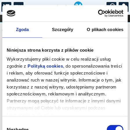
...
KONCERTY
KINO
TEATR
KABARET I
Komunikat
FILHARMONIA
OPERA I BALET
Zgoda
Szczegóły
O plikach cookies
STAND-UP
DLA DZIECI
ONLINE
KARNETY
Sprzedaż biletów on-line na wydarzenie
Niniejsza strona korzysta z plików cookie
została zakończona.
Wykorzystujemy pliki cookie w celu realizacji usług
zgodnie z
Polityką cookies
, do spersonalizowania treści
i reklam, aby oferować funkcje społecznościowe i
analizować ruch w naszej witrynie. Informacje o tym, jak
korzystasz z naszej witryny, udostępniamy partnerom
społecznościowym, reklamowym i analitycznym.
Partnerzy mogą połączyć te informacje z innymi danymi
otrzymanymi od Ciebie lub uzyskanymi podczas
korzystania z ich usług.
Wybór
Niezbędne