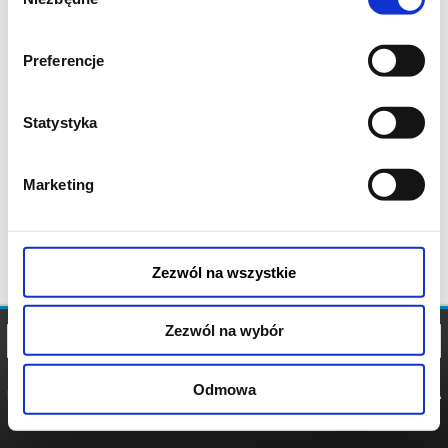
zgody
Preferencje
Statystyka
Marketing
Zezwól na wszystkie
Zezwól na wybór
Odmowa
REGULAMIN
POLITYKA
POLITYKA
COOKIES
PRYWATNOŚCI