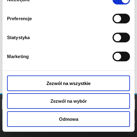
zgody
Preferencje
Statystyka
Marketing
Zezwól na wszystkie
Zezwól na wybór
Odmowa
REGULAMIN
POLITYKA
POLITYKA
COOKIES
PRYWATNOŚCI