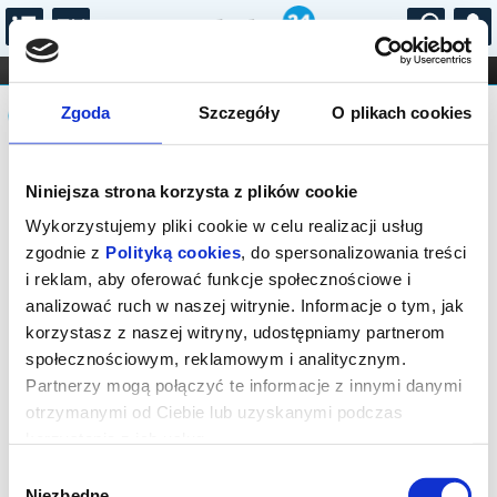
...
KONCERTY
KINO
TEATR
KABARET I
Komunikat
FILHARMONIA
OPERA I BALET
Zgoda
Szczegóły
O plikach cookies
STAND-UP
DLA DZIECI
ONLINE
KARNETY
Sprzedaż biletów on-line na wydarzenie
Niniejsza strona korzysta z plików cookie
została zakończona.
Wykorzystujemy pliki cookie w celu realizacji usług
zgodnie z
Polityką cookies
, do spersonalizowania treści
i reklam, aby oferować funkcje społecznościowe i
analizować ruch w naszej witrynie. Informacje o tym, jak
korzystasz z naszej witryny, udostępniamy partnerom
społecznościowym, reklamowym i analitycznym.
Partnerzy mogą połączyć te informacje z innymi danymi
otrzymanymi od Ciebie lub uzyskanymi podczas
korzystania z ich usług.
Wybór
Niezbędne