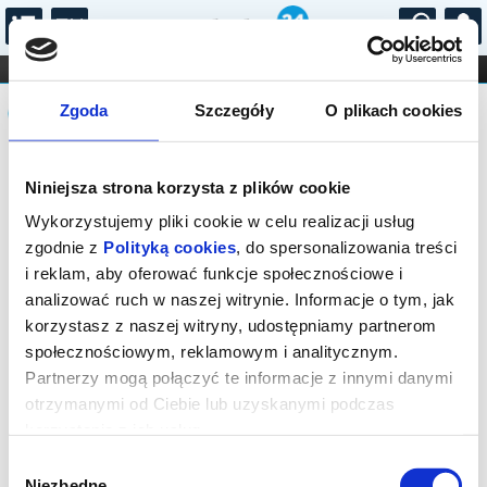
...
KONCERTY
KINO
TEATR
KABARET I
Komunikat
FILHARMONIA
OPERA I BALET
Zgoda
Szczegóły
O plikach cookies
STAND-UP
DLA DZIECI
ONLINE
KARNETY
Sprzedaż biletów on-line na wydarzenie
Niniejsza strona korzysta z plików cookie
została zakończona.
Wykorzystujemy pliki cookie w celu realizacji usług
zgodnie z
Polityką cookies
, do spersonalizowania treści
i reklam, aby oferować funkcje społecznościowe i
analizować ruch w naszej witrynie. Informacje o tym, jak
korzystasz z naszej witryny, udostępniamy partnerom
społecznościowym, reklamowym i analitycznym.
Partnerzy mogą połączyć te informacje z innymi danymi
otrzymanymi od Ciebie lub uzyskanymi podczas
korzystania z ich usług.
Wybór
Niezbędne