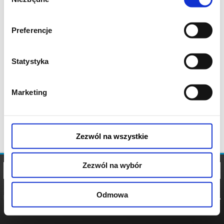
zgody
Preferencje
Statystyka
Marketing
Zezwól na wszystkie
Zezwól na wybór
Odmowa
REGULAMIN
POLITYKA
POLITYKA
COOKIES
PRYWATNOŚCI