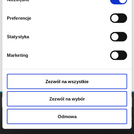
zgody
Preferencje
Statystyka
Marketing
Zezwól na wszystkie
Zezwól na wybór
Odmowa
REGULAMIN
POLITYKA
POLITYKA
COOKIES
PRYWATNOŚCI