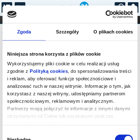
...
KONCERTY
KINO
TEATR
KABARET I
Komunikat
FILHARMONIA
OPERA I BALET
Zgoda
Szczegóły
O plikach cookies
STAND-UP
DLA DZIECI
ONLINE
KARNETY
Sprzedaż biletów on-line na wydarzenie
Niniejsza strona korzysta z plików cookie
została zakończona.
Wykorzystujemy pliki cookie w celu realizacji usług
zgodnie z
Polityką cookies
, do spersonalizowania treści
i reklam, aby oferować funkcje społecznościowe i
analizować ruch w naszej witrynie. Informacje o tym, jak
korzystasz z naszej witryny, udostępniamy partnerom
społecznościowym, reklamowym i analitycznym.
Partnerzy mogą połączyć te informacje z innymi danymi
otrzymanymi od Ciebie lub uzyskanymi podczas
korzystania z ich usług.
Wybór
Niezbędne