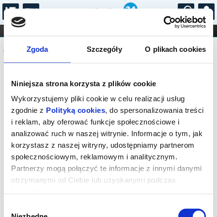
...
KONCERTY
KINO
TEATR
KABARET I
Komunikat
FILHARMONIA
OPERA I BALET
Zgoda
Szczegóły
O plikach cookies
STAND-UP
DLA DZIECI
ONLINE
KARNETY
Sprzedaż biletów on-line na wydarzenie
Niniejsza strona korzysta z plików cookie
została zakończona.
Wykorzystujemy pliki cookie w celu realizacji usług
zgodnie z
Polityką cookies
, do spersonalizowania treści
i reklam, aby oferować funkcje społecznościowe i
analizować ruch w naszej witrynie. Informacje o tym, jak
korzystasz z naszej witryny, udostępniamy partnerom
społecznościowym, reklamowym i analitycznym.
Partnerzy mogą połączyć te informacje z innymi danymi
otrzymanymi od Ciebie lub uzyskanymi podczas
korzystania z ich usług.
Wybór
Niezbędne