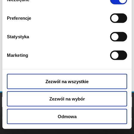
zgody
Preferencje
Statystyka
Marketing
Zezwól na wszystkie
Zezwól na wybór
Odmowa
REGULAMIN
POLITYKA
POLITYKA
COOKIES
PRYWATNOŚCI