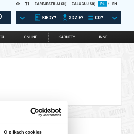
ZAREJESTRUJ SIĘ
ZALOGUJ SIĘ
PL
/
EN
KIEDY?
GDZIE?
CO?
CI
ONLINE
KARNETY
INNE
O plikach cookies