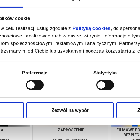
 plików cookie
w celu realizacji usług zgodnie z
Polityką cookies
, do spersona
nościowe i analizować ruch w naszej witrynie. Informacje o tym
nerom społecznościowym, reklamowym i analitycznym. Partnerz
otrzymanymi od Ciebie lub uzyskanymi podczas korzystania z ic
NIE
GHOST IN THE SHELL | KINO AZJI
towice
08.08.2026, Katowice
08.08
kup bilet
kup bilet
Preferencje
Statystyka
Zezwól na wybór
Z
NA
ZAPROSZENIE
FILMOWE PO
BEZPIE