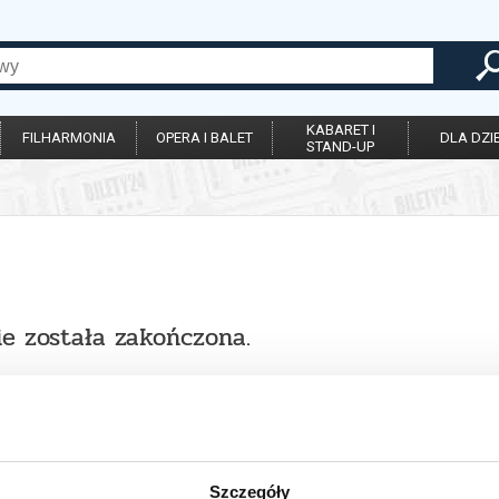
KABARET I
FILHARMONIA
OPERA I BALET
DLA DZIE
STAND-UP
ie została zakończona.
Szczegóły