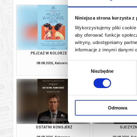
Niniejsza strona korzysta z
Wykorzystujemy pliki cookie 
aby oferować funkcje społecz
witryny, udostępniamy part
informacje z innymi danymi 
PEJZAŻ W KOLORZE SEPII
ZAPROSZE
08.08.2026, Katowice
08.08.2026, Ka
Wybór
kup bilet
Niezbędne
zgody
Odmowa
OSTATNI KONSJERŻ
OJCZYZ