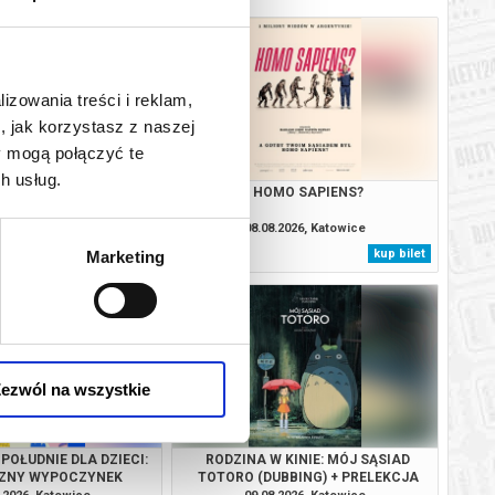
lizowania treści i reklam,
, jak korzystasz z naszej
y mogą połączyć te
h usług.
JEJ PIEKŁO
HOMO SAPIENS?
.2026, Katowice
08.08.2026, Katowice
kup bilet
kup bilet
Marketing
ezwól na wszystkie
POŁUDNIE DLA DZIECI:
RODZINA W KINIE: MÓJ SĄSIAD
CZNY WYPOCZYNEK
TOTORO (DUBBING) + PRELEKCJA