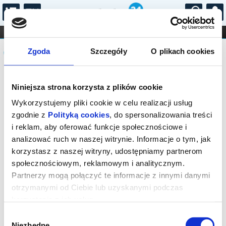
...
KONCERTY
KINO
TEATR
KABARET I
Komunikat
FILHARMONIA
OPERA I BALET
Zgoda
Szczegóły
O plikach cookies
STAND-UP
DLA DZIECI
ONLINE
KARNETY
Sprzedaż biletów on-line na wydarzenie
Niniejsza strona korzysta z plików cookie
została zakończona.
Wykorzystujemy pliki cookie w celu realizacji usług
zgodnie z
Polityką cookies
, do spersonalizowania treści
i reklam, aby oferować funkcje społecznościowe i
analizować ruch w naszej witrynie. Informacje o tym, jak
korzystasz z naszej witryny, udostępniamy partnerom
społecznościowym, reklamowym i analitycznym.
Partnerzy mogą połączyć te informacje z innymi danymi
otrzymanymi od Ciebie lub uzyskanymi podczas
korzystania z ich usług.
Wybór
Niezbędne