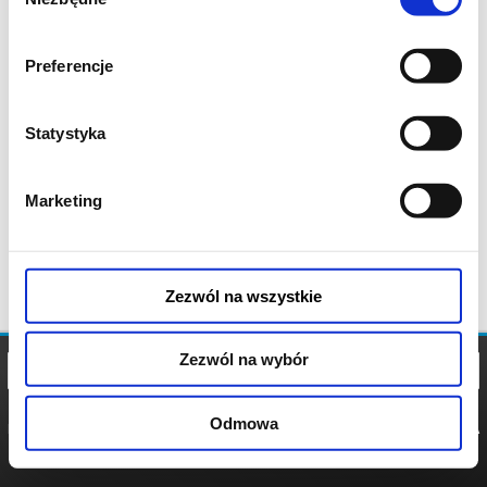
zgody
Preferencje
Statystyka
Marketing
Zezwól na wszystkie
Zezwól na wybór
Odmowa
REGULAMIN
POLITYKA
POLITYKA
COOKIES
PRYWATNOŚCI