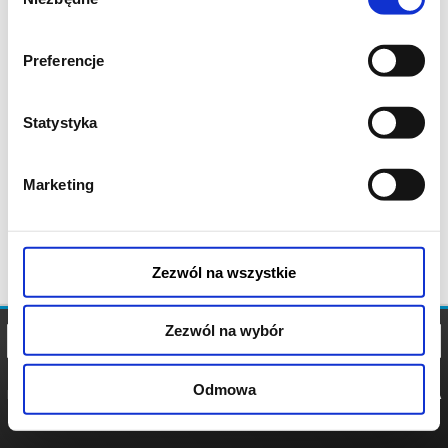
zgody
Preferencje
Statystyka
Marketing
Zezwól na wszystkie
Zezwól na wybór
Odmowa
REGULAMIN
POLITYKA
POLITYKA
COOKIES
PRYWATNOŚCI