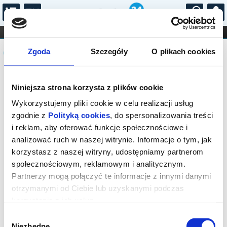
...
KONCERTY
KINO
TEATR
KABARET I
Komunikat
FILHARMONIA
OPERA I BALET
Zgoda
Szczegóły
O plikach cookies
STAND-UP
DLA DZIECI
ONLINE
KARNETY
Sprzedaż biletów on-line na wydarzenie
Niniejsza strona korzysta z plików cookie
została zakończona.
Wykorzystujemy pliki cookie w celu realizacji usług
zgodnie z
Polityką cookies
, do spersonalizowania treści
i reklam, aby oferować funkcje społecznościowe i
analizować ruch w naszej witrynie. Informacje o tym, jak
korzystasz z naszej witryny, udostępniamy partnerom
społecznościowym, reklamowym i analitycznym.
Partnerzy mogą połączyć te informacje z innymi danymi
otrzymanymi od Ciebie lub uzyskanymi podczas
korzystania z ich usług.
Wybór
Niezbędne